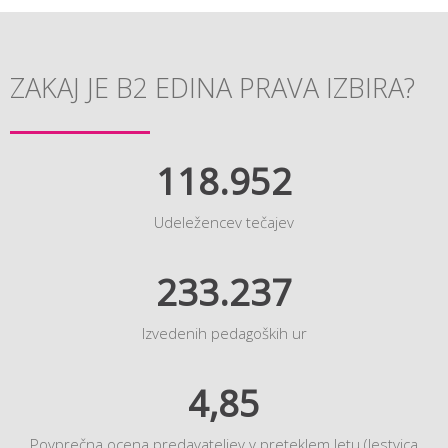
ZAKAJ JE B2 EDINA PRAVA IZBIRA?
118.952
Udeležencev tečajev
233.237
Izvedenih pedagoških ur
4,85
Povprečna ocena predavateljev v preteklem letu (lestvica