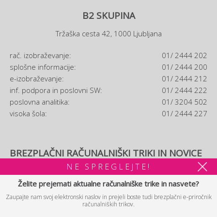
B2 SKUPINA
Tržaška cesta 42, 1000 Ljubljana
rač. izobraževanje:
01/ 2444 202
splošne informacije:
01/ 2444 200
e-izobraževanje:
01/ 2444 212
inf. podpora in poslovni SW:
01/ 2444 222
poslovna analitika:
01/ 3204 502
visoka šola:
01/ 2444 227
BREZPLAČNI RAČUNALNIŠKI TRIKI IN NOVICE
NE SPREGLEJTE!
Prijavljam se na brezplačne računalniške trike in novice. Po
prijavi si boste lahko ogledali tudi brezplačni
e-priročnik
Želite prejemati aktualne računalniške trike in nasvete?
računalniških trikov.
Zaupajte nam svoj elektronski naslov in prejeli boste tudi brezplačni e-priročnik
računalniških trikov.