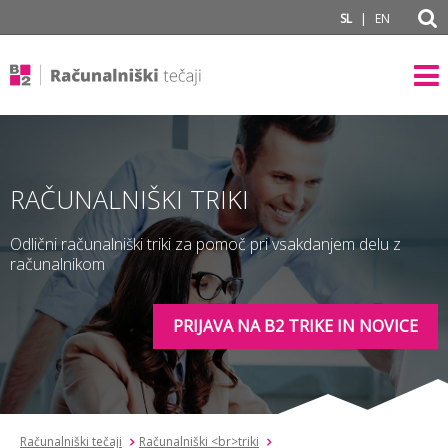
subPage
|
SL
EN
RAČUNALNIŠKI TRIKI
Odlični računalniški triki za pomoč pri vsakdanjem delu z
računalnikom
PRIJAVA NA B2 TRIKE IN NOVICE
Računalniški tečaji
Računalniški <br>triki