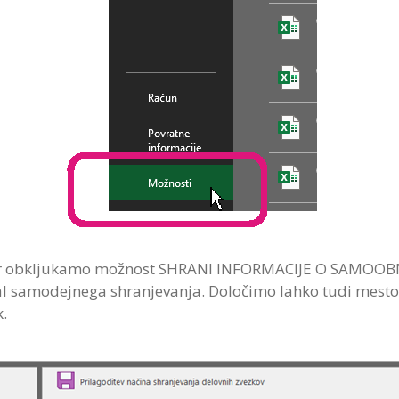
jer obkljukamo možnost SHRANI INFORMACIJE O SAMOO
l samodejnega shranjevanja. Določimo lahko tudi mest
.