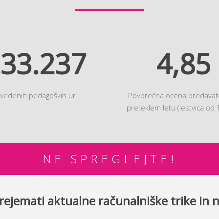
33.237
4,85
zvedenih pedagoških ur
Povprečna ocena predavate
preteklem letu (lestvica od 
NE SPREGLEJTE!
B2 SKUPINA
BREZPLAČNI R
prejemati aktualne računalniške trike in 
Tržaška cesta 42, 1000 Ljubljana
Prijavljam se na bre