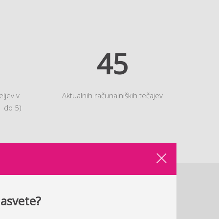
45
ljev v
Aktualnih računalniških tečajev
1 do 5)
AČUNALNIŠKI TRIKI IN NOVICE
nasvete?
zplačne računalniške trike in novice. Po prijavi si