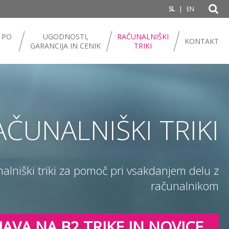
|
SL
EN
 PO
UGODNOSTI,
RAČUNALNIŠKI
KONTAKT
GARANCIJA IN CENIK
TRIKI
AČUNALNIŠKI TRIKI
nalniški triki za pomoč pri vsakdanjem delu z
računalnikom
JAVA NA B2 TRIKE IN NOVICE