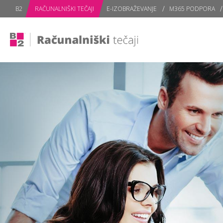
subPage
B2
RAČUNALNIŠKI TEČAJI
E-IZOBRAŽEVANJE
M365 PODPORA