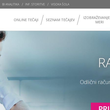
BI ANALITIKA
INF. STORITVE
VISOKA ŠOLA
IZOBRAŽEVANJE
ONLINE TEČAJI
SEZNAM TEČAJEV
MERI
R
Odlični raču
PRI