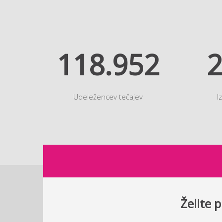
118.952
2
Udeležencev tečajev
I
B2 IT D.O.O.
Želite 
Tržaška cesta 42, 1000 Ljubljana