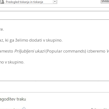
e.
z, ki ga želimo dodati v skupino.
namesto
Priljubljeni ukazi
(Popular commands) izberemo
V
o v skupino.