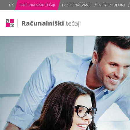
subPage
B2
RAČUNALNIŠKI TEČAJI
E-IZOBRAŽEVANJE
M365 PODPORA