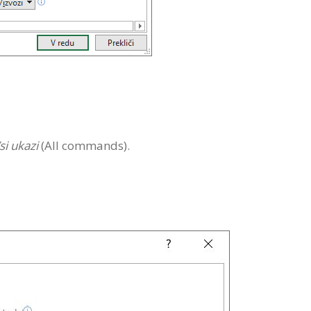
si ukazi
(All commands).