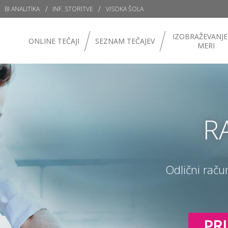
BI ANALITIKA
INF. STORITVE
VISOKA ŠOLA
IZOBRAŽEVANJE
ONLINE TEČAJI
SEZNAM TEČAJEV
MERI
R
Odlični raču
PRI