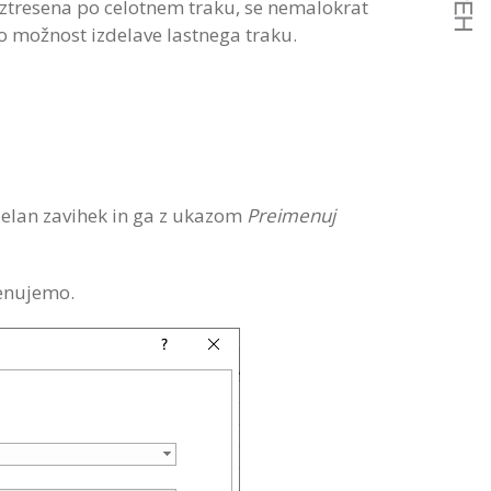
aztresena po celotnem traku, se nemalokrat
no možnost izdelave lastnega traku.
delan zavihek in ga z ukazom
Preimenuj
menujemo.