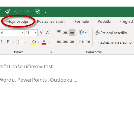
večal našo učinkovitost.
 Wordu, PowerPointu, Outlooku ...