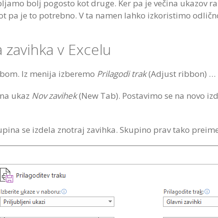
jamo bolj pogosto kot druge. Ker pa je večina ukazov r
ot pa je to potrebno. V ta namen lahko izkoristimo odlič
 zavihka v Excelu
mbom. Iz menija izberemo
Prilagodi trak
(Adjust ribbon) …
 na ukaz
Nov zavihek
(New Tab). Postavimo se na novo iz
pina se izdela znotraj zavihka. Skupino prav tako prei