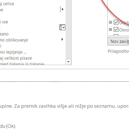
skupine. Za premik zavihka višje ali nižje po seznamu, up
du
(Ok).