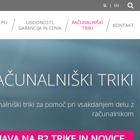
|
SL
EN
 PO
UGODNOSTI,
RAČUNALNIŠKI
KONTAKT
GARANCIJA IN CENIK
TRIKI
AČUNALNIŠKI TRIKI
nalniški triki za pomoč pri vsakdanjem delu z
računalnikom
JAVA NA B2 TRIKE IN NOVICE