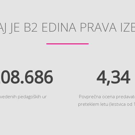
J JE B2 EDINA PRAVA IZ
33.237
4,85
zvedenih pedagoških ur
Povprečna ocena predavate
preteklem letu (lestvica od 