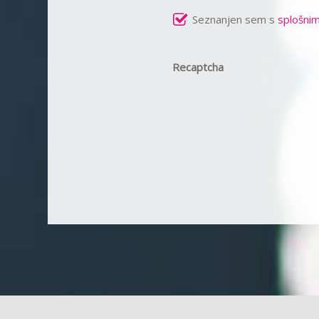
Seznanjen sem s
splošnim
Recaptcha