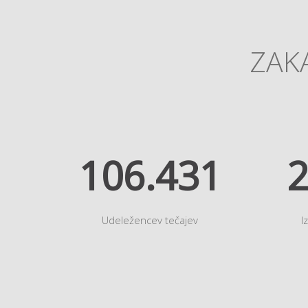
ZAKA
118.952
2
Udeležencev tečajev
I