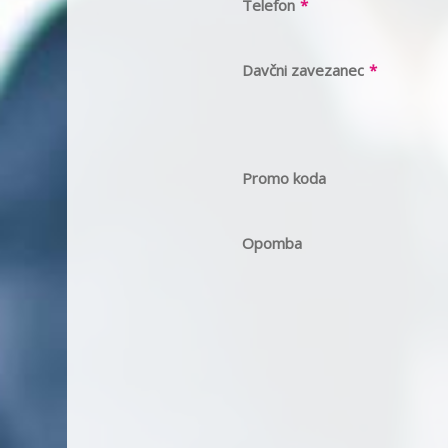
Telefon
*
Davčni zavezanec
*
Promo koda
Opomba