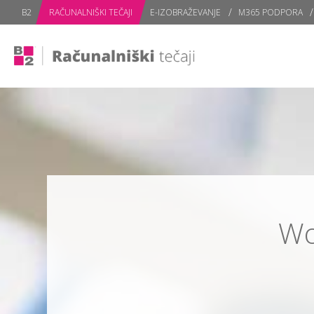
B2
RAČUNALNIŠKI TEČAJI
E-IZOBRAŽEVANJE
M365 PODPORA
Wo