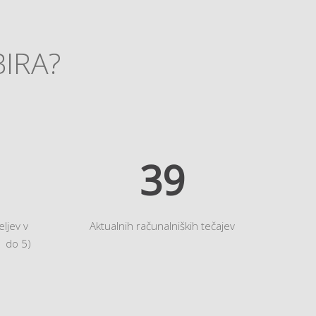
BIRA?
45
ljev v
Aktualnih računalniških tečajev
1 do 5)