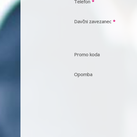
Telefon
*
Davčni zavezanec
*
Promo koda
Opomba