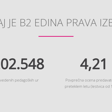
J JE B2 EDINA PRAVA IZ
33.237
4,85
zvedenih pedagoških ur
Povprečna ocena predavate
preteklem letu (lestvica od 