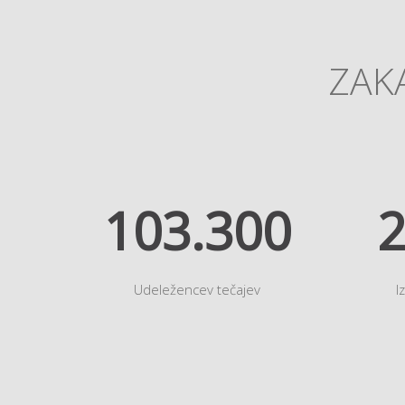
ZAKA
118.952
2
Udeležencev tečajev
I