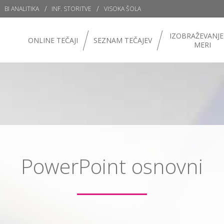
BI ANALITIKA
INF. STORITVE
VISOKA ŠOLA
IZOBRAŽEVANJE
ONLINE TEČAJI
SEZNAM TEČAJEV
MERI
PowerPoint osnovni