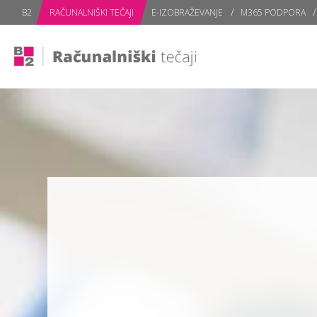
B2
RAČUNALNIŠKI TEČAJI
E-IZOBRAŽEVANJE
M365 PODPORA