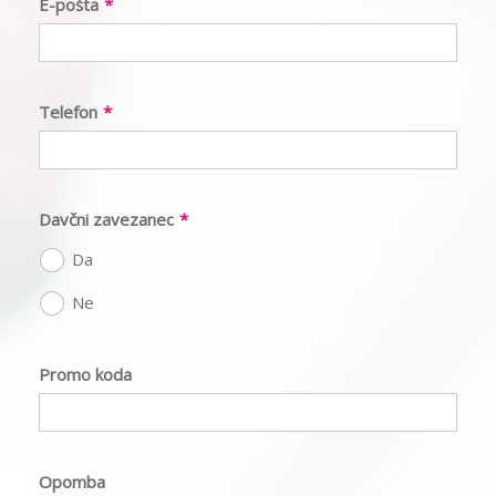
E-pošta
*
Telefon
*
Davčni zavezanec
*
Da
Ne
Promo koda
Opomba