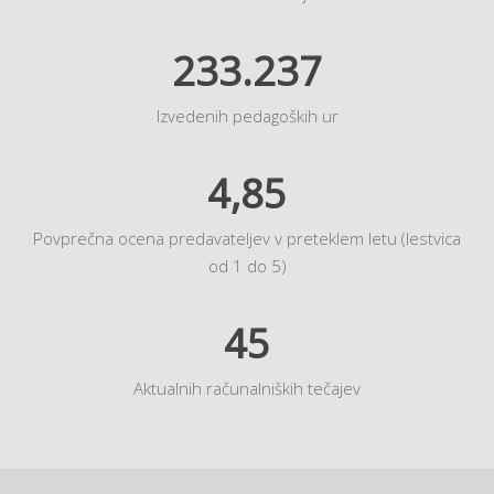
233.237
Izvedenih pedagoških ur
4,85
Povprečna ocena predavateljev v preteklem letu (lestvica
od 1 do 5)
45
Aktualnih računalniških tečajev