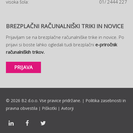
visoka šola:
01/ 2444 227
BREZPLAČNI RAČUNALNIŠKI TRIKI IN NOVICE
Prijavljam se na brezplačne računalniške trike in novice. Po
prijavi si boste lahko ogledali tudi brezplačni
e-priročnik
računalniških trikov.
PRIJAVA
© 2026 B2 d.o.o. Vse pravice pridržane.
Politika zasebnosti in
|
pravna obvestila
Piškotki
Avtorji
|
|