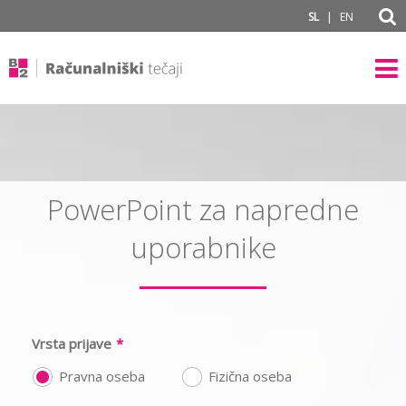
|
SL
EN
PowerPoint za napredne
uporabnike
Vrsta prijave
*
Pravna oseba
Fizična oseba