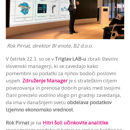
Rok Pirnat, direktor BI enote, B2 d.o.o.
V četrtek 22.3. so se v
Triglav LAB-u
zbrali številni
slovenski managerji, ki se zavedajo kako
pomembni so podatki za njihov bodoči poslovni
uspeh.
Združenje Manager
je s strateškim ciljem
povezovanja in prenosa dobrih praks med svojimi
člani prevzelo vodilno vlogo pri gradnji zavedanja,
da ima v današnjem svetu
obdelava podatkov
izjemno ekonomsko vrednost
.
Rok Pirnat
je na
Hitri šoli učinkovite analitike
managerjem predstavil kateri so izzivi in kakšne so