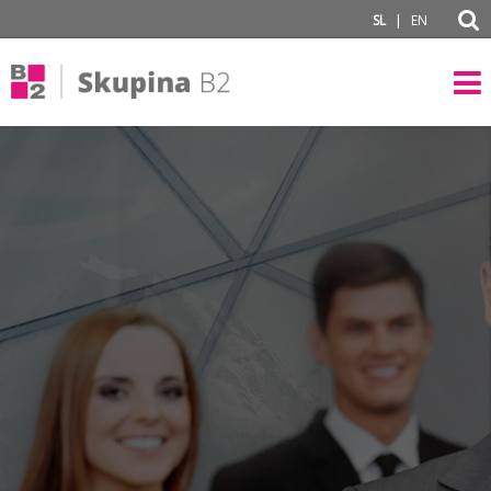
subPage
|
SL
EN