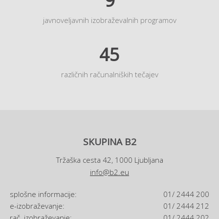
9
javnoveljavnih izobraževalnih programov
45
različnih računalniških tečajev
SKUPINA B2
Tržaška cesta 42, 1000 Ljubljana
info@b2.eu
splošne informacije:
01/ 2444 200
e-izobraževanje:
01/ 2444 212
rač. izobraževanje:
01/ 2444 202