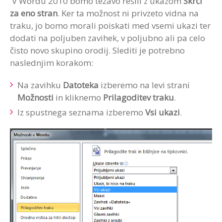
V Wordu 2010 bomo težavo rešili z ukazom
Skrči
za eno stran
. Ker ta možnost ni privzeto vidna na
traku, jo bomo morali poiskati med vsemi ukazi ter
dodati na poljuben zavihek, v poljubno ali pa celo
čisto novo skupino orodij. Slediti je potrebno
naslednjim korakom:
Na zavihku
Datoteka
izberemo na levi strani
Možnosti
in kliknemo
Prilagoditev traku
.
Iz spustnega seznama izberemo
Vsi ukazi
.