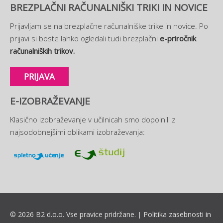
BREZPLAČNI RAČUNALNIŠKI TRIKI IN NOVICE
Prijavljam se na brezplačne računalniške trike in novice. Po
prijavi si boste lahko ogledali tudi brezplačni
e-priročnik
računalniških trikov.
PRIJAVA
E-IZOBRAŽEVANJE
Klasično izobraževanje v učilnicah smo dopolnili z
najsodobnejšimi oblikami izobraževanja:
© 2026 B2 d.o.o. Vse pravice pridržane.
Politika zasebnosti in
|