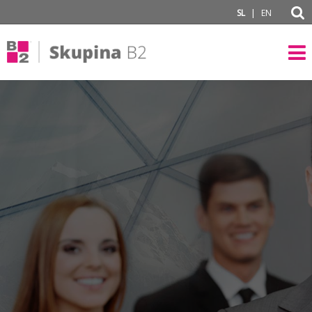
subPage
|
SL
EN