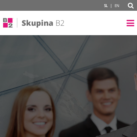
subPage
|
SL
EN