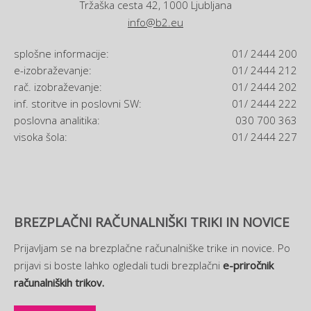
Tržaška cesta 42, 1000 Ljubljana
info@b2.eu
splošne informacije:
01/ 2444 200
e-izobraževanje:
01/ 2444 212
rač. izobraževanje:
01/ 2444 202
inf. storitve in poslovni SW:
01/ 2444 222
poslovna analitika:
030 700 363
visoka šola:
01/ 2444 227
BREZPLAČNI RAČUNALNIŠKI TRIKI IN NOVICE
Prijavljam se na brezplačne računalniške trike in novice. Po
prijavi si boste lahko ogledali tudi brezplačni
e-priročnik
računalniških trikov.