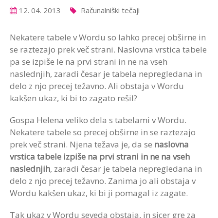
12. 04. 2013
Računalniški tečaji
Nekatere tabele v Wordu so lahko precej obširne in
se raztezajo prek več strani. Naslovna vrstica tabele
pa se izpiše le na prvi strani in ne na vseh
naslednjih, zaradi česar je tabela nepregledana in
delo z njo precej težavno. Ali obstaja v Wordu
kakšen ukaz, ki bi to zagato rešil?
Gospa Helena veliko dela s tabelami v Wordu.
Nekatere tabele so precej obširne in se raztezajo
prek več strani. Njena težava je, da se
naslovna
vrstica tabele izpiše na prvi strani in ne na vseh
naslednjih
, zaradi česar je tabela nepregledana in
delo z njo precej težavno. Zanima jo ali obstaja v
Wordu kakšen ukaz, ki bi ji pomagal iz zagate.
Tak ukaz v Wordu seveda obstaja, in sicer gre za