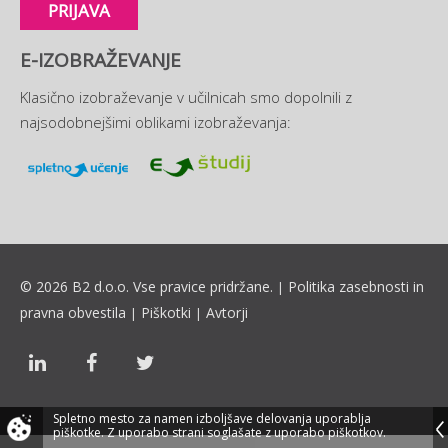
PRIJAVA
E-IZOBRAŽEVANJE
Klasično izobraževanje v učilnicah smo dopolnili z
najsodobnejšimi oblikami izobraževanja:
© 2026 B2 d.o.o. Vse pravice pridržane.
Politika zasebnosti in
|
pravna obvestila
Piškotki
Avtorji
|
|
Spletno mesto za namen izboljšave delovanja uporablja
piškotke.
Z uporabo strani soglašate z uporabo piškotkov.