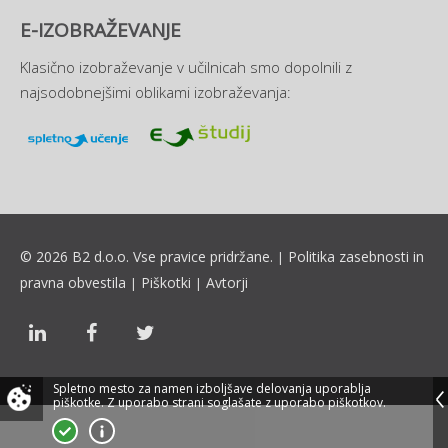
E-IZOBRAŽEVANJE
Klasično izobraževanje v učilnicah smo dopolnili z
najsodobnejšimi oblikami izobraževanja:
© 2026 B2 d.o.o. Vse pravice pridržane.
Politika zasebnosti in
|
pravna obvestila
Piškotki
Avtorji
|
|
Spletno mesto za namen izboljšave delovanja uporablja
piškotke.
Z uporabo strani soglašate z uporabo piškotkov.