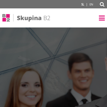
subPage
|
SL
EN