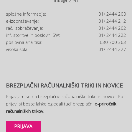
info@b2.eu
splošne informacije:
01/ 2444 200
e-izobraževanje:
01/ 2444 212
rač. izobraževanje:
01/ 2444 202
inf. storitve in poslovni SW:
01/ 2444 222
poslovna analitika:
030 700 363
visoka šola:
01/ 2444 227
BREZPLAČNI RAČUNALNIŠKI TRIKI IN NOVICE
Prijavljam se na brezplačne računalniške trike in novice. Po
prijavi si boste lahko ogledali tudi brezplačni
e-priročnik
računalniških trikov.
PRIJAVA