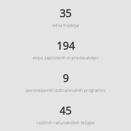
35
letna tradicija
194
ekipa zaposlenih in predavateljev
9
javnoveljavnih izobraževalnih programov
45
različnih računalniških tečajev