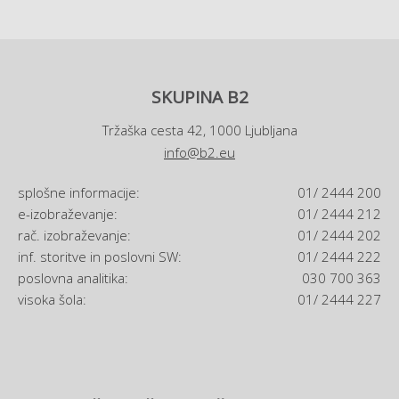
SKUPINA B2
Tržaška cesta 42, 1000 Ljubljana
info@b2.eu
splošne informacije:
01/ 2444 200
e-izobraževanje:
01/ 2444 212
rač. izobraževanje:
01/ 2444 202
inf. storitve in poslovni SW:
01/ 2444 222
poslovna analitika:
030 700 363
visoka šola:
01/ 2444 227