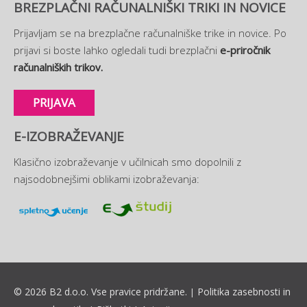
BREZPLAČNI RAČUNALNIŠKI TRIKI IN NOVICE
Prijavljam se na brezplačne računalniške trike in novice. Po
prijavi si boste lahko ogledali tudi brezplačni
e-priročnik
računalniških trikov.
PRIJAVA
E-IZOBRAŽEVANJE
Klasično izobraževanje v učilnicah smo dopolnili z
najsodobnejšimi oblikami izobraževanja:
© 2026 B2 d.o.o. Vse pravice pridržane.
Politika zasebnosti in
|