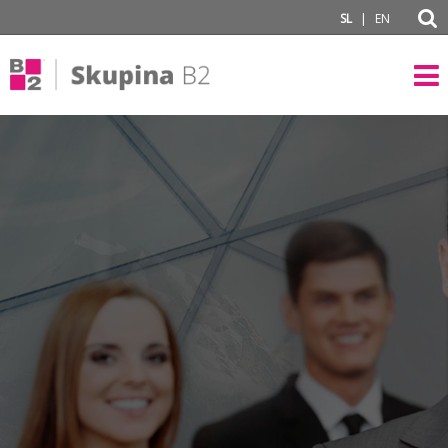
subPage
|
SL
EN