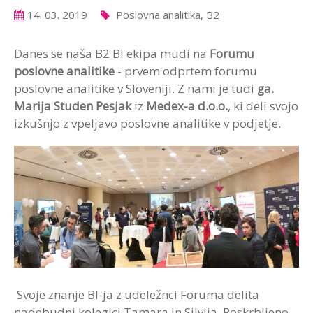
14. 03. 2019
Poslovna analitika, B2
Danes se naša B2 BI ekipa mudi na
Forumu
poslovne analitike
- prvem odprtem forumu
poslovne analitike v Sloveniji. Z nami je tudi
ga.
Marija Studen Pesjak
iz
Medex-a d.o.o.
, ki deli svojo
izkušnjo z vpeljavo poslovne analitike v podjetje.
Svoje znanje BI-ja z udeležnci Foruma delita
nadebudni kolegici Tamara in Silvija. Poskrbljeno