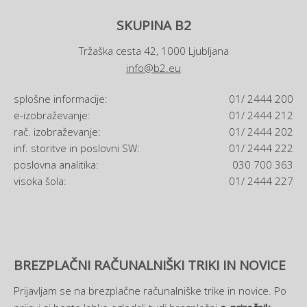
SKUPINA B2
Tržaška cesta 42, 1000 Ljubljana
info@b2.eu
splošne informacije:
01/ 2444 200
e-izobraževanje:
01/ 2444 212
rač. izobraževanje:
01/ 2444 202
inf. storitve in poslovni SW:
01/ 2444 222
poslovna analitika:
030 700 363
visoka šola:
01/ 2444 227
BREZPLAČNI RAČUNALNIŠKI TRIKI IN NOVICE
Prijavljam se na brezplačne računalniške trike in novice. Po