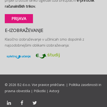
prijavi si boste lahko ogledali tudi brezplačni
e-priročnik
računalniških trikov.
PRIJAVA
E-IZOBRAŽEVANJE
Klasično izobraževanje v učilnicah smo dopolnili z
najsodobnejšimi oblikami izobraževanja:
© 2026 B2 d.o.o. Vse pravice pridržane.
Politika zasebnosti in
|
pravna obvestila
Piškotki
Avtorji
|
|