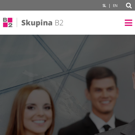
subPage
|
SL
EN