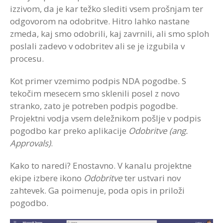
izzivom, da je kar težko slediti vsem prošnjam ter
odgovorom na odobritve. Hitro lahko nastane
zmeda, kaj smo odobrili, kaj zavrnili, ali smo sploh
poslali zadevo v odobritev ali se je izgubila v
procesu.
Kot primer vzemimo podpis NDA pogodbe. S
tekočim mesecem smo sklenili posel z novo
stranko, zato je potreben podpis pogodbe.
Projektni vodja vsem deležnikom pošlje v podpis
pogodbo kar preko aplikacije
Odobritve (ang.
Approvals)
.
Kako to naredi? Enostavno. V kanalu projektne
ekipe izbere ikono
Odobritve
ter ustvari nov
zahtevek. Ga poimenuje, poda opis in priloži
pogodbo.