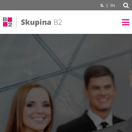
subPage
|
SL
EN