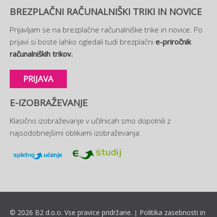
BREZPLAČNI RAČUNALNIŠKI TRIKI IN NOVICE
Prijavljam se na brezplačne računalniške trike in novice. Po
prijavi si boste lahko ogledali tudi brezplačni
e-priročnik
računalniških trikov.
PRIJAVA
E-IZOBRAŽEVANJE
Klasično izobraževanje v učilnicah smo dopolnili z
najsodobnejšimi oblikami izobraževanja:
© 2026 B2 d.o.o. Vse pravice pridržane.
Politika zasebnosti in
|