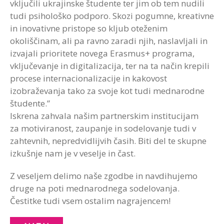
vključili ukrajinske študente ter jim ob tem nudili
tudi psihološko podporo. Skozi pogumne, kreativne
in inovativne pristope so kljub oteženim
okoliščinam, ali pa ravno zaradi njih, naslavljali in
izvajali prioritete novega Erasmus+ programa,
vključevanje in digitalizacija, ter na ta način krepili
procese internacionalizacije in kakovost
izobraževanja tako za svoje kot tudi mednarodne
študente.”
Iskrena zahvala našim partnerskim institucijam
za motiviranost, zaupanje in sodelovanje tudi v
zahtevnih, nepredvidlijvih časih. Biti del te skupne
izkušnje nam je v veselje in čast.
Z veseljem delimo naše zgodbe in navdihujemo
druge na poti mednarodnega sodelovanja.
Čestitke tudi vsem ostalim nagrajencem!