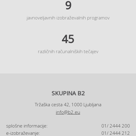
9
javnoveljavnih izobraževalnih programov
45
različnih računalniških tečajev
SKUPINA B2
Tržaška cesta 42, 1000 Ljubljana
info@b2.eu
splošne informacije:
01/ 2444 200
e-izobraževanje:
01/ 2444 212