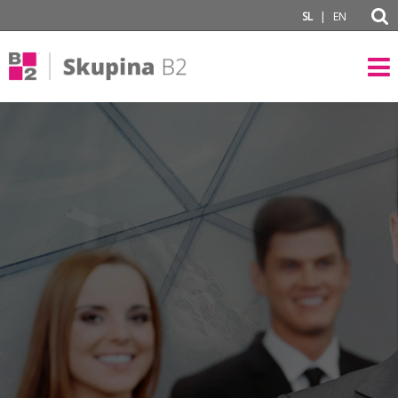
subPage
|
SL
EN