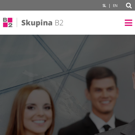
subPage
|
SL
EN