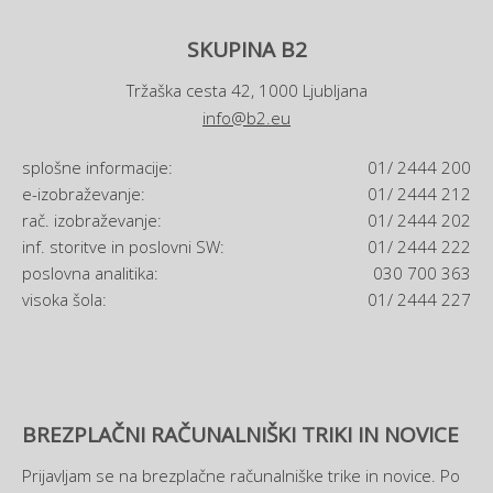
SKUPINA B2
Tržaška cesta 42, 1000 Ljubljana
info@b2.eu
splošne informacije:
01/ 2444 200
e-izobraževanje:
01/ 2444 212
rač. izobraževanje:
01/ 2444 202
inf. storitve in poslovni SW:
01/ 2444 222
poslovna analitika:
030 700 363
visoka šola:
01/ 2444 227
BREZPLAČNI RAČUNALNIŠKI TRIKI IN NOVICE
Prijavljam se na brezplačne računalniške trike in novice. Po