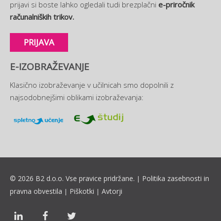
prijavi si boste lahko ogledali tudi brezplačni
e-priročnik
računalniških trikov.
PRIJAVA
E-IZOBRAŽEVANJE
Klasično izobraževanje v učilnicah smo dopolnili z
najsodobnejšimi oblikami izobraževanja:
© 2026 B2 d.o.o. Vse pravice pridržane.
Politika zasebnosti in
|
pravna obvestila
Piškotki
Avtorji
|
|