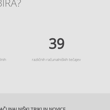
BIRA?
45
lnih
različnih računalniških tečajev
AČUNALNIŠKI TRIKI IN NOVICE