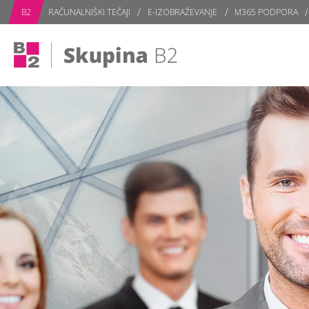
subPage
B2
RAČUNALNIŠKI TEČAJI
E-IZOBRAŽEVANJE
M365 PODPORA