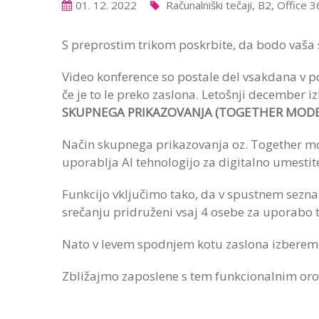
01. 12. 2022
Računalniški tečaji, B2, Office 
S preprostim trikom poskrbite, da bodo vaš
Video konference so postale del vsakdana v pos
če je to le preko zaslona. Letošnji december 
SKUPNEGA PRIKAZOVANJA (TOGETHER MODE
Način skupnega prikazovanja oz. Together mod
uporablja AI tehnologijo za digitalno umestite
Funkcijo vključimo tako, da v spustnem sez
srečanju pridruženi vsaj 4 osebe za uporabo te
Nato v levem spodnjem kotu zaslona izbere
Zbližajmo zaposlene s tem funkcionalnim oro