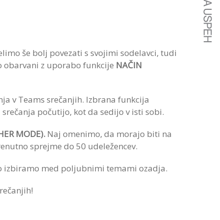
limo še bolj povezati s svojimi sodelavci, tudi
čno obarvani z uporabo funkcije
NAČIN
ja v Teams srečanjih. Izbrana funkcija
rečanja počutijo, kot da sedijo v isti sobi.
HER MODE).
Naj omenimo, da morajo biti na
renutno sprejme do 50 udeležencev.
hko izbiramo med poljubnimi temami ozadja.
rečanjih!