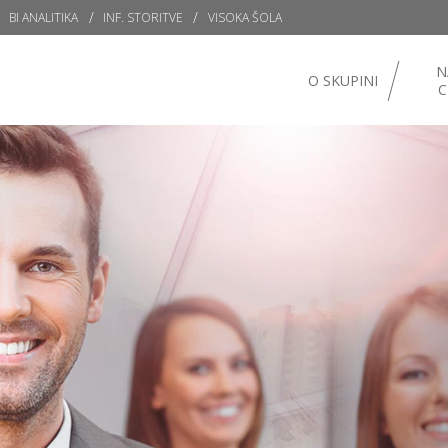
BI ANALITIKA
INF. STORITVE
VISOKA ŠOLA
N
O SKUPINI
C