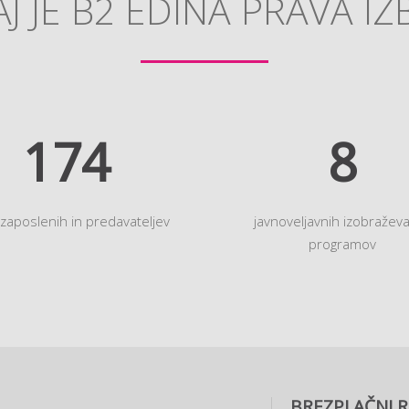
J JE B2 EDINA PRAVA IZ
194
9
 zaposlenih in predavateljev
javnoveljavnih izobraževa
programov
BREZPLAČNI R