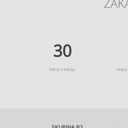
ZAKA
35
letna tradicija
ekipa
SKUPINA B2