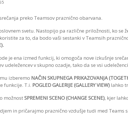
365
a srečanja preko Teamsov praznično obarvana.
lovnem svetu. Nastopijo pa različne priložnosti, ko se že
izkoristite za to, da bodo vaši sestanki v Teamsih prazni
).
e je ena izmed funkcij, ki omogoča nove izkušnje srečan
v udeležencev v skupno ozadje, tako da se vsi udeleženci s
namu izberemo
NAČIN SKUPNEGA PRIKAZOVANJA (TOGET
 funkcije. T.i.
POGLED GALERIJE (GALLERY VIEW)
lahko t
mo možnost
SPREMENI SCENO (CHANGE SCENE)
, kjer la
djem in pričarajmo praznično vzdušje tudi med Teams s