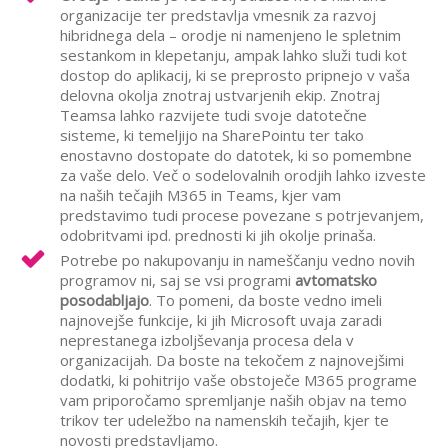
organizacije ter predstavlja vmesnik za razvoj
hibridnega dela – orodje ni namenjeno le spletnim
sestankom in klepetanju, ampak lahko služi tudi kot
dostop do aplikacij, ki se preprosto pripnejo v vaša
delovna okolja
znotraj ustvarjenih ekip
. Znotraj
Teamsa
lahko razvijete tudi svoje datotečne
sisteme, ki temeljijo na SharePointu ter tako
enostavno dostopate do datotek, ki so pomembne
za vaše delo
. Več o sodelovalnih orodjih lahko izveste
na naših tečajih M365 in
Teams
, kjer vam
predstavimo tudi procese povezane s potrjevanjem,
odobritvami ipd. prednosti ki jih okolje prinaša.
Potrebe po nakupovanju in nameščanju vedno novih
programov ni, saj se vsi programi
avtomatsko
posodabljajo
. To pomeni, da boste vedno imeli
najnovejše funkcije, ki jih Microsoft uvaja zaradi
neprestanega izboljševanja procesa dela v
organizacijah. Da boste na tekočem z najnovejšimi
dodatki, ki pohitrijo vaše obstoječe M365 programe
vam priporočamo spremljanje naših objav na temo
trikov ter udeležbo na namenskih tečajih, kjer te
novosti predstavljamo.