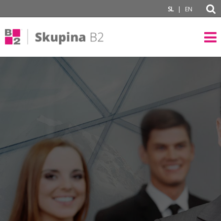
subPage
|
SL
EN