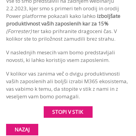
Vse to smo predstavili na zadnjem webinarju
2.2.2023, kjer smo s primeri teh orodij in orodij
Power platforme pokazali kako lahko
izboljšate
produktivnost vaših zaposlenih kar za 15%
(Forrester)
ter tako prihranite dragoceni čas. V
kolikor ste to priložnost zamudili brez strahu.
V naslednjih mesecih vam bomo predstavljali
novosti, ki lahko koristijo vsem zaposlenim.
V kolikor vas zanima več o dvigu produktivnosti
vaših zaposlenih ali boljši izrabi M365 ekosistema,
vas vabimo k temu, da stopite v stik z nami in z
veseljem vam bomo pomagali.
STOPI V STIK
NAZAJ