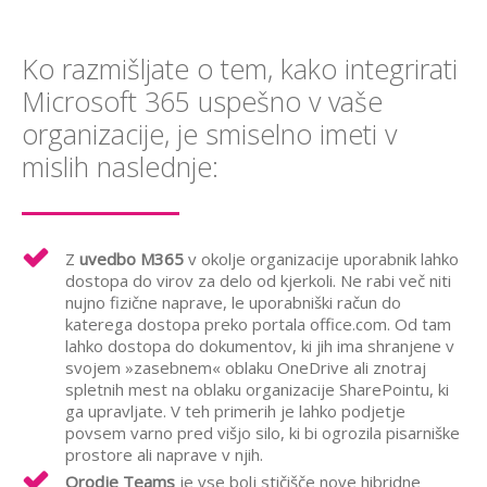
Ko razmišljate o tem, kako integrirati
Microsoft 365 uspešno v vaše
organizacije, je smiselno imeti v
mislih naslednje:
Z
uvedbo M365
v okolje organizacije uporabnik lahko
dostopa do virov za delo od kjerkoli. Ne rabi več niti
nujno fizične naprave, le uporabniški račun do
katerega dostopa preko portala office.com. Od tam
lahko dostopa do dokumentov, ki jih ima shranjene v
svojem »zasebnem« oblaku
OneDrive
ali znotraj
spletnih mest na
oblaku organizacije
SharePointu
, ki
ga upravlja
te
.
V teh primerih je lahko podjetje
povsem varno pred višjo silo, ki bi ogrozila pisarniške
prostore ali naprave v njih.
Orodje
Teams
je vse bolj stičišče nove hibridne