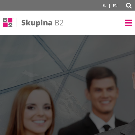
subPage
|
SL
EN