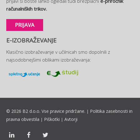
prijavi si boste lahko ogledali tudi brezplačni
e-priročnik
računalniških trikov.
PRIJAVA
E-IZOBRAŽEVANJE
Klasično izobraževanje v učilnicah smo dopolnili z
najsodobnejšimi oblikami izobraževanja:
© 2026 B2 d.o.o. Vse pravice pridržane.
Politika zasebnosti in
|
pravna obvestila
Piškotki
Avtorji
|
|