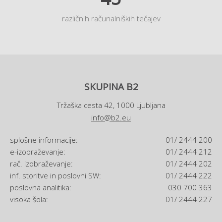
različnih računalniških tečajev
SKUPINA B2
Tržaška cesta 42, 1000 Ljubljana
info@b2.eu
splošne informacije:
01/ 2444 200
e-izobraževanje:
01/ 2444 212
rač. izobraževanje:
01/ 2444 202
inf. storitve in poslovni SW:
01/ 2444 222
poslovna analitika:
030 700 363
visoka šola:
01/ 2444 227