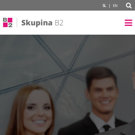
subPage
|
SL
EN