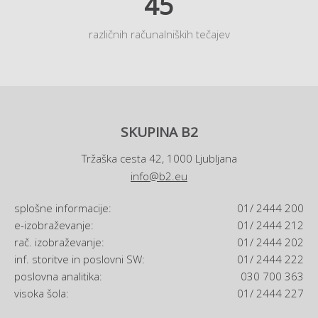
45
različnih računalniških tečajev
SKUPINA B2
Tržaška cesta 42, 1000 Ljubljana
info@b2.eu
splošne informacije:
01/ 2444 200
e-izobraževanje:
01/ 2444 212
rač. izobraževanje:
01/ 2444 202
inf. storitve in poslovni SW:
01/ 2444 222
poslovna analitika:
030 700 363
visoka šola:
01/ 2444 227