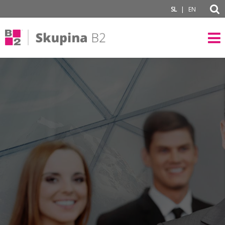
subPage
|
SL
EN