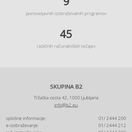
9
javnoveljavnih izobraževalnih programov
45
različnih računalniških tečajev
SKUPINA B2
Tržaška cesta 42, 1000 Ljubljana
info@b2.eu
splošne informacije:
01/ 2444 200
e-izobraževanje:
01/ 2444 212