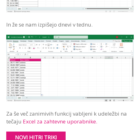
In že se nam izpišejo dnevi v tednu.
Za še več zanimivih funkcij vabljeni k udeležbi na
tečaju
Excel za zahtevne uporabnike.
NOVI HITRI TRIKI