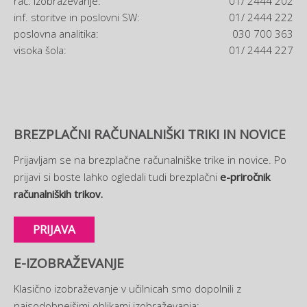
rač. izobraževanje:
01/ 2444 202
inf. storitve in poslovni SW:
01/ 2444 222
poslovna analitika:
030 700 363
visoka šola:
01/ 2444 227
BREZPLAČNI RAČUNALNIŠKI TRIKI IN NOVICE
Prijavljam se na brezplačne računalniške trike in novice. Po
prijavi si boste lahko ogledali tudi brezplačni
e-priročnik
računalniških trikov.
PRIJAVA
E-IZOBRAŽEVANJE
Klasično izobraževanje v učilnicah smo dopolnili z
najsodobnejšimi oblikami izobraževanja: