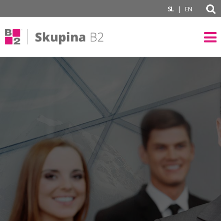
subPage
|
SL
EN