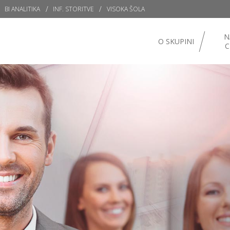
BI ANALITIKA
INF. STORITVE
VISOKA ŠOLA
N
O SKUPINI
C