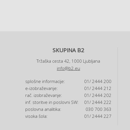
SKUPINA B2
Tržaška cesta 42, 1000 Ljubljana
info@b2.eu
splošne informacije:
01/ 2444 200
e-izobraževanje:
01/ 2444 212
rač. izobraževanje:
01/ 2444 202
inf. storitve in poslovni SW:
01/ 2444 222
poslovna analitika:
030 700 363
visoka šola:
01/ 2444 227