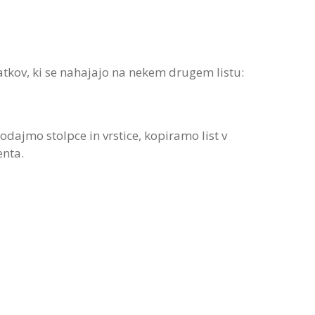
kov, ki se nahajajo na nekem drugem listu:
dajmo stolpce in vrstice, kopiramo list v
enta.