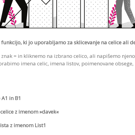
unkcijo, ki jo uporabljamo za sklicevanje na celice ali de
znak = in kliknemo na izbrano celico, ali napišemo nje
rabimo imena celic, imena listov, poimenovane obsege, it
 A1 in B1
celice z imenom »davek«
lista z imenom List1