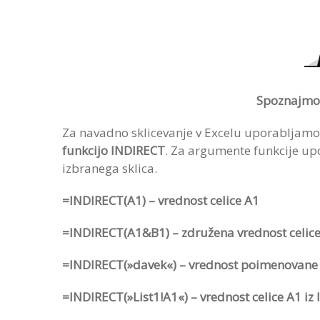
Spoznajmo f
Za navadno sklicevanje v Excelu uporabljamo 
funkcijo INDIRECT
. Za argumente funkcije upo
izbranega sklica.
=INDIRECT(A1) – vrednost celice A1
=INDIRECT(A1&B1) – združena vrednost celice
=INDIRECT(»davek«) – vrednost poimenovane 
=INDIRECT(»List1!A1«) – vrednost celice A1 iz 