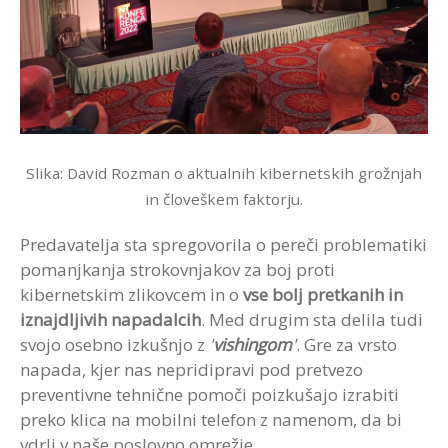
Slika: David Rozman o aktualnih kibernetskih grožnjah
in človeškem faktorju.
Predavatelja sta spregovorila o pereči problematiki
pomanjkanja strokovnjakov za boj proti
kibernetskim zlikovcem in o
vse bolj pretkanih in
iznajdljivih napadalcih
. Med drugim sta delila tudi
svojo osebno izkušnjo z
'
vishingom
'
. Gre za vrsto
napada, kjer nas nepridipravi pod pretvezo
preventivne tehnične pomoči poizkušajo izrabiti
preko klica na mobilni telefon z namenom, da bi
vdrli v naše poslovno omrežje.