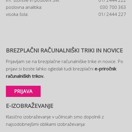
inf. storitve in poslovni SW:
01/ 2444 222
poslovna analitika:
030 700 363
visoka šola:
01/ 2444 227
BREZPLAČNI RAČUNALNIŠKI TRIKI IN NOVICE
Prijavljam se na brezplačne računalniške trike in novice. Po
prijavi si boste lahko ogledali tudi brezplačni
e-priročnik
računalniških trikov.
PRIJAVA
E-IZOBRAŽEVANJE
Klasično izobraževanje v učilnicah smo dopolnili z
najsodobnejšimi oblikami izobraževanja: