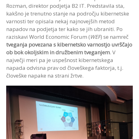
Rozman, direktor podjetja B2 IT. Predstavila sta,
kakšno je trenutno stanje na področju kibernetske
varnosti ter opisala nekaj najnovejših metod
napadov na podjetja ter kako se jih ubraniti. Po
raziskavi World Economic Forum (
WEF
) se namreč
tveganja povezana s kibernetsko varnostjo uvrščajo
ob bok okoljskim in družbenim tveganjem
. V
največji meri pa je uspešnost kibernetskega
napada odvisna prav od človeškega faktorja, t.j.
človeške napake na strani žrtve.