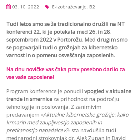
03. 10. 2022
E-izobraževanje, B2
Tudi letos smo se že tradicionalno družili na NT
konferenci 22, ki je potekala med 26. in 28.
septembrom 2022 v Portorožu. Med drugim smo
se pogovarjali tudi o grožnjah za kibernetsko
varnost in o pomenu osveščanja zaposlenih.
Na dnu novičke vas čaka prav posebno darilo za
vse vaše zaposlene!
Program konference je ponudil
vpogled v aktualne
trende in smernice
za prihodnost na področju
tehnologije in poslovanja. Z zanimivim
predavanjem
»Aktualne kibernetske grožnje: kako
krmariti med zaupljivostjo zaposlenih in
pretkanostjo napadalcev?«
sta navdušila tudi
mednarodni strokovnjak dr. Aleš Zupan in David