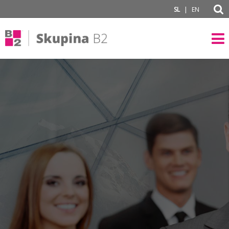
subPage
|
SL
EN