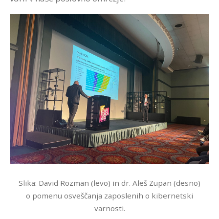
Slika: David Rozman (levo) in dr. Aleš Zupan (desno)
o pomenu osveščanja zaposlenih o kibernetski
varnosti.