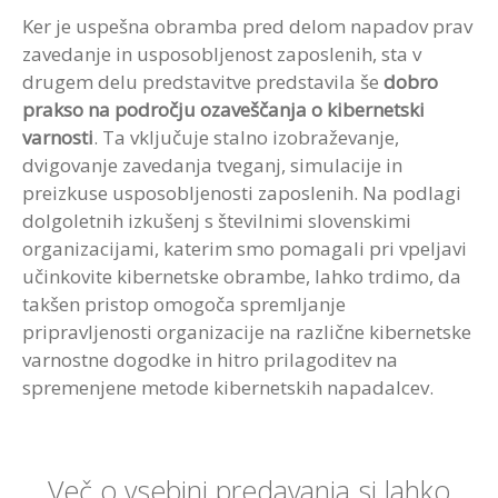
Ker je uspešna obramba pred delom napadov prav
zavedanje in usposobljenost zaposlenih, sta v
drugem delu predstavitve predstavila še
dobro
prakso na področju ozaveščanja o kibernetski
varnosti
. Ta vključuje stalno izobraževanje,
dvigovanje zavedanja tveganj, simulacije in
preizkuse usposobljenosti zaposlenih. Na podlagi
dolgoletnih izkušenj s številnimi slovenskimi
organizacijami, katerim smo pomagali pri vpeljavi
učinkovite kibernetske obrambe, lahko trdimo, da
takšen pristop omogoča spremljanje
pripravljenosti organizacije na različne kibernetske
varnostne dogodke in hitro prilagoditev na
spremenjene metode kibernetskih napadalcev.
Več o vsebini predavanja si lahko