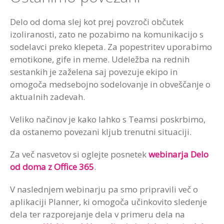
Delo od doma slej kot prej povzroči občutek
izoliranosti, zato ne pozabimo na komunikacijo s
sodelavci preko klepeta. Za popestritev uporabimo
emotikone, gife in meme. Udeležba na rednih
sestankih je zaželena saj povezuje ekipo in
omogoča medsebojno sodelovanje in obveščanje o
aktualnih zadevah.
Veliko načinov je kako lahko s Teamsi poskrbimo,
da ostanemo povezani kljub trenutni situaciji.
Za več nasvetov si oglejte posnetek
webinarja Delo
od doma z Office 365
.
V naslednjem webinarju pa smo pripravili več o
aplikaciji Planner, ki omogoča učinkovito sledenje
dela ter razporejanje dela v primeru dela na