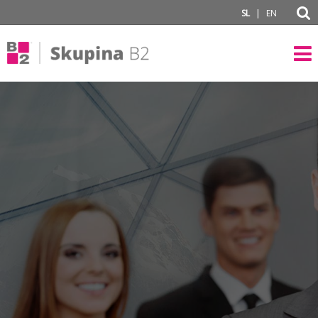
subPage
|
SL
EN