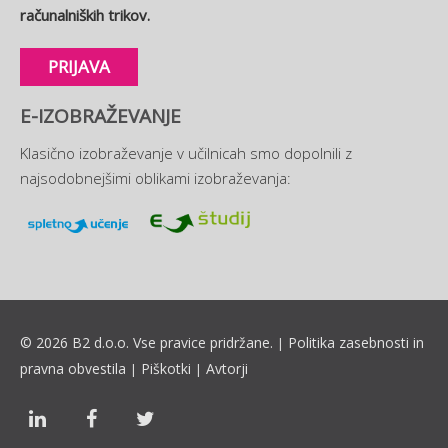
računalniških trikov.
PRIJAVA
E-IZOBRAŽEVANJE
Klasično izobraževanje v učilnicah smo dopolnili z
najsodobnejšimi oblikami izobraževanja:
© 2026 B2 d.o.o. Vse pravice pridržane.
Politika zasebnosti in
|
pravna obvestila
Piškotki
Avtorji
|
|