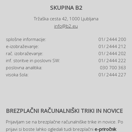
SKUPINA B2
Tržaška cesta 42, 1000 Ljubljana
info@b2.eu
splošne informacije:
01/ 2444 200
e-izobraževanje:
01/ 2444 212
rač. izobraževanje:
01/ 2444 202
inf. storitve in poslovni SW:
01/ 2444 222
poslovna analitika:
030 700 363
visoka šola:
01/ 2444 227
BREZPLAČNI RAČUNALNIŠKI TRIKI IN NOVICE
Prijavljam se na brezplačne računalniške trike in novice. Po
prijavi si boste lahko ogledali tudi brezplačni
e-priročnik