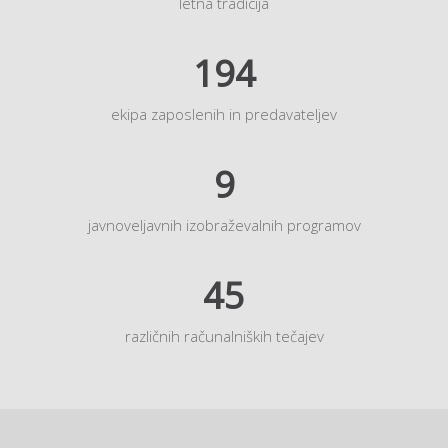
letna tradicija
194
ekipa zaposlenih in predavateljev
9
javnoveljavnih izobraževalnih programov
45
različnih računalniških tečajev