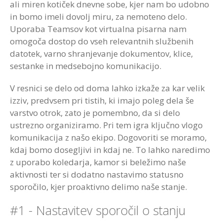
ali miren kotiček dnevne sobe, kjer nam bo udobno
in bomo imeli dovolj miru, za nemoteno delo.
Uporaba Teamsov kot virtualna pisarna nam
omogoča dostop do vseh relevantnih službenih
datotek, varno shranjevanje dokumentov, klice,
sestanke in medsebojno komunikacijo.
V resnici se delo od doma lahko izkaže za kar velik
izziv, predvsem pri tistih, ki imajo poleg dela še
varstvo otrok, zato je pomembno, da si delo
ustrezno organiziramo. Pri tem igra ključno vlogo
komunikacija z našo ekipo. Dogovoriti se moramo,
kdaj bomo dosegljivi in kdaj ne. To lahko naredimo
z uporabo koledarja, kamor si beležimo naše
aktivnosti ter si dodatno nastavimo statusno
sporočilo, kjer proaktivno delimo naše stanje.
#1 - Nastavitev sporočil o stanju