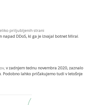
liko priljubljenih strani
 napad DDoS, ki ga je izvajal botnet Mirai
.
dov,
v zadnjem tednu novembra 2020, zaznalo
u
.
Podobno lahko pričakujemo tudi v letošnje