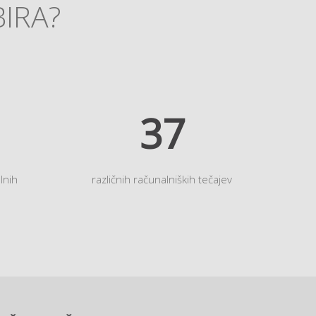
BIRA?
45
lnih
različnih računalniških tečajev