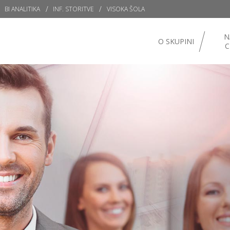
BI ANALITIKA
INF. STORITVE
VISOKA ŠOLA
N
O SKUPINI
C