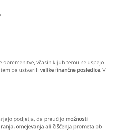
)
ečje obremenitve, včasih kljub temu ne uspejo
s tem pa ustvarili
velike finančne posledice
. V
rjajo podjetja, da preučijo
možnosti
iranja, omejevanja ali čiščenja prometa ob