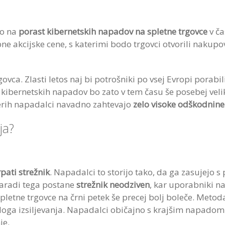
jo na
porast kibernetskih napadov na
spletne
trgovce
v
ča
bne akcijske cene, s katerimi bodo trgovci otvorili naku
ovca. Zlasti letos naj bi potrošniki po vsej Evropi porab
t kibernetskih napadov bo zato v tem času še posebej veli
terih napadalci navadno zahtevajo
zelo visoke odškodnine
nja?
pati strežnik
. Napadalci to storijo tako, da ga zasujejo
Zaradi tega postane
strežnik neodziven
, kar uporabniki n
 spletne trgovce na črni petek še precej bolj boleče. Metoda
loga izsiljevanja. Napadalci običajno s krajšim napadom ž
je.