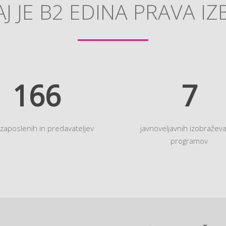
J JE B2 EDINA PRAVA IZ
194
9
 zaposlenih in predavateljev
javnoveljavnih izobraževa
programov