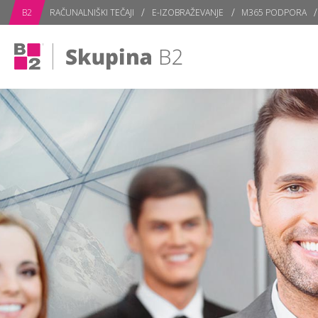
subPage
B2
RAČUNALNIŠKI TEČAJI
E-IZOBRAŽEVANJE
M365 PODPORA