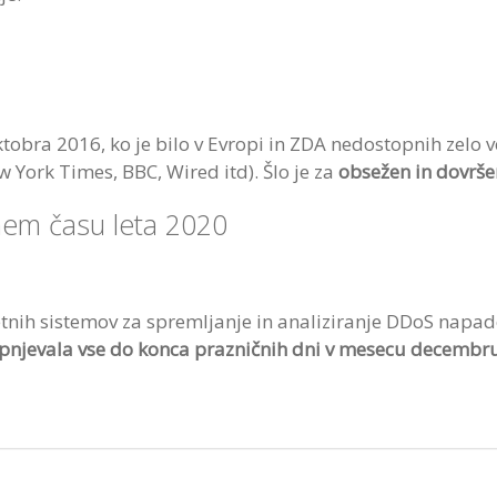
obra 2016, ko je bilo v Evropi in ZDA nedostopnih zelo ve
 York Times, BBC, Wired itd). Šlo je za
obsežen in dovršen
nem času leta 2020
tnih sistemov za spremljanje in analiziranje DDoS napa
pnjevala vse do konca prazničnih dni v mesecu decembr