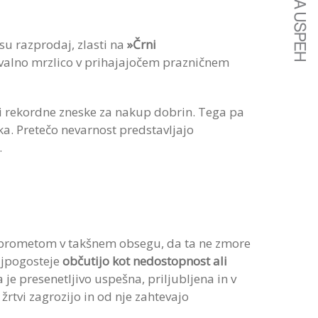
su razprodaj
, zlasti na
»Č
rni
povalno mrzlico v prihajajočem prazničnem
ili rekordne zneske za nakup dobrin. Tega pa
ka. Pretečo nevarnost predstavljajo
.
 s prometom v takšnem obsegu, da ta ne zmore
ajpogosteje
občutijo kot nedostopnost ali
 je presenetljivo uspešna, priljubljena in v
rtvi zagrozijo in od nje zahtevajo