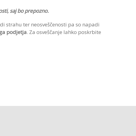
osti, saj bo prepozno.
adi strahu ter neosveščenosti pa so napadi
ega podjetja
. Za osveščanje lahko poskrbite