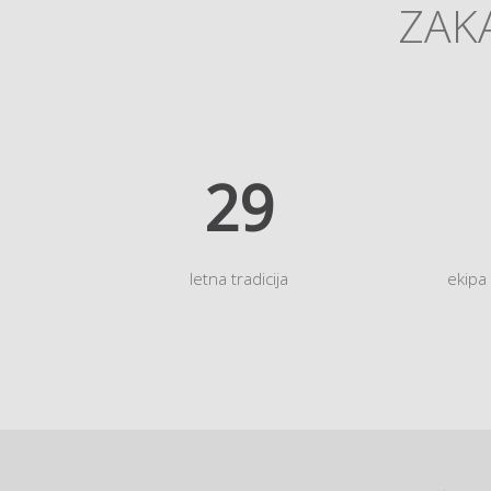
ZAKA
35
letna tradicija
ekipa