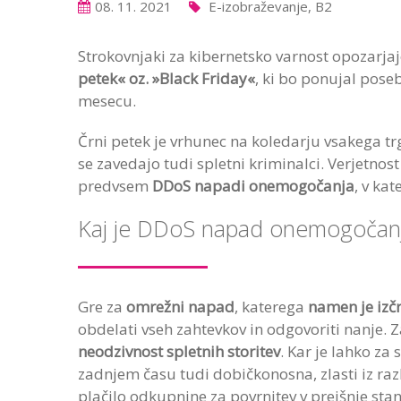
08. 11. 2021
E-izobraževanje, B2
Strokovnjaki za
kibernetsko varnost
opozarja
petek
«
oz.
»Black
Friday
«
, ki bo ponujal pose
mesecu
.
Črni petek je vrhunec na koledarju vsakega trg
se zavedajo tudi spletni kriminalci. Verjetnos
predvsem
DDoS napadi onemogočanja
, v ka
Kaj je DDoS napad onemogoča
Gre za
omrežni napad
, katerega
namen je izčr
obdelati vseh zahtevkov in odgovoriti nanje. 
neodzivnost spletnih storitev
. Kar je lahko za
zadnjem času tudi dobičkonosna, zlasti iz raz
plačilo odkupnine za povrnitev v prejšnje stan