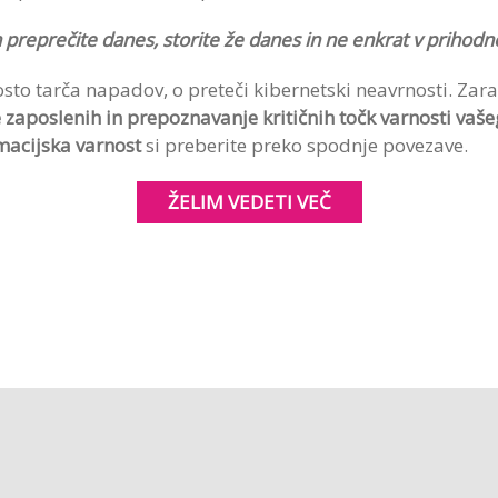
 preprečite danes, storite že danes in ne enkrat v prihodn
osto tarča napadov, o preteči kibernetski neavrnosti. Zar
 zaposlenih in prepoznavanje kritičnih točk varnosti vaš
macijska varnost
si preberite preko spodnje povezave.
ŽELIM VEDETI VEČ