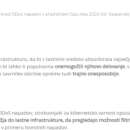
Porast DDos napadov v prazničnem času leta 2020 (Vir: Kaspersky
infrastrukturo, da bi z lastnimi sredstvi absorbirala najv
ih bi lahko ti popolnoma
onemogočili njihovo delovanje
, 
a zavrnitev storitve opremo tudi
trajno onesposobijo
.
DoS napadov, strokovnjaki za kibernetsko varnost opoza
a do lastne infrastrukture, da pregledajo možnosti filtr
v primeru tovrstnih napadov.