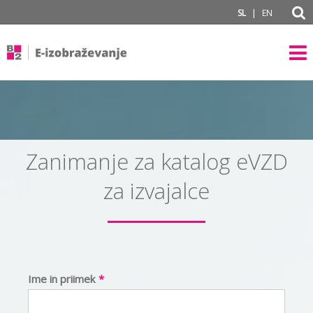
|
SL
EN
Zanimanje za katalog eVZD
za izvajalce
Ime in priimek
*