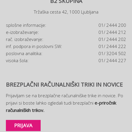
B2 SKUPINA
Tržaška cesta 42, 1000 Ljubljana
splošne informacije:
01/ 2444 200
e-izobraževanje:
01/ 2444 212
rač. izobraževanje:
01/ 2444 202
inf. podpora in poslovni SW:
01/ 2444 222
poslovna analitika:
01/ 3204 502
visoka šola:
01/ 2444 227
BREZPLAČNI RAČUNALNIŠKI TRIKI IN NOVICE
Prijavljam se na brezplačne računalniške trike in novice. Po
prijavi si boste lahko ogledali tudi brezplačni
e-priročnik
računalniških trikov.
PRIJAVA