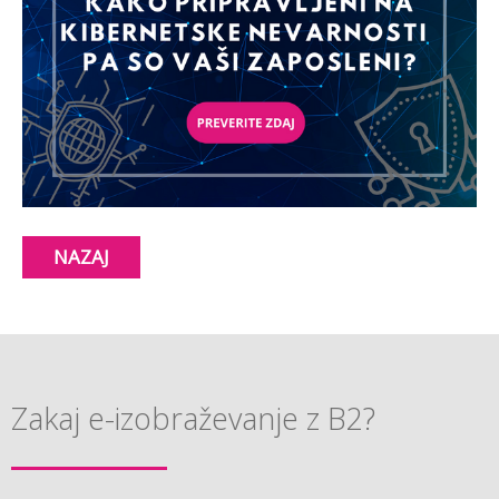
NAZAJ
Zakaj e-izobraževanje z B2?