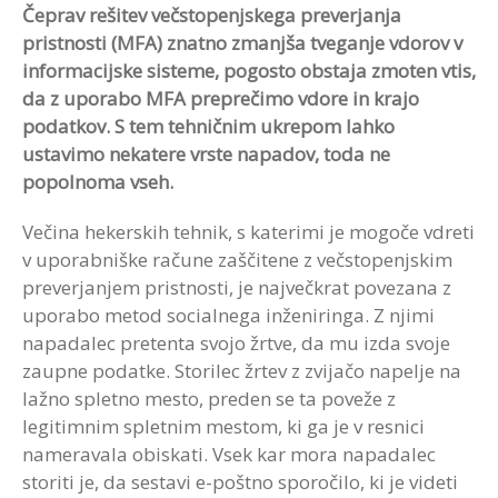
Čeprav rešitev večstopenjskega preverjanja
pristnosti (MFA) znatno zmanjša tveganje vdorov v
informacijske sisteme, pogosto obstaja zmoten vtis,
da z uporabo MFA preprečimo vdore in krajo
podatkov. S tem tehničnim ukrepom lahko
ustavimo nekatere vrste napadov, toda ne
popolnoma vseh.
Večina hekerskih tehnik, s katerimi je mogoče vdreti
v uporabniške račune zaščitene z večstopenjskim
preverjanjem pristnosti, je največkrat povezana z
uporabo metod socialnega inženiringa. Z njimi
napadalec pretenta svojo žrtve, da mu izda svoje
zaupne podatke. Storilec žrtev z zvijačo napelje na
lažno spletno mesto, preden se ta poveže z
legitimnim spletnim mestom, ki ga je v resnici
nameravala obiskati. Vsek kar mora napadalec
storiti je, da sestavi e-poštno sporočilo, ki je videti