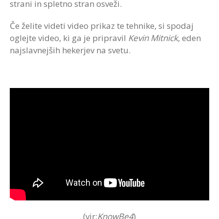
strani in spletno stran osveži.
Če želite videti video prikaz te tehnike, si spodaj
oglejte video, ki ga je pripravil
Kevin Mitnick
, eden
najslavnejših hekerjev na svetu.
(vir:
KnowBe4
)