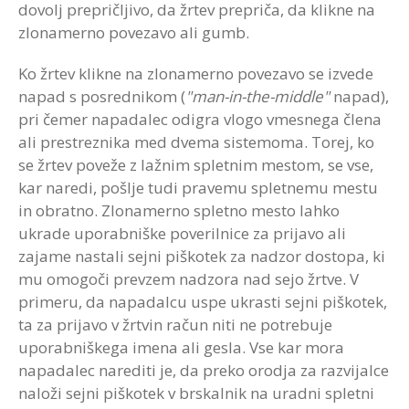
dovolj prepričljivo, da žrtev prepriča, da klikne na
zlonamerno povezavo ali gumb.
Ko žrtev klikne na zlonamerno povezavo se izvede
napad s posrednikom (
"man-in-the-middle"
napad),
pri čemer napadalec odigra vlogo vmesnega člena
ali prestreznika med dvema sistemoma. Torej, ko
se žrtev poveže z lažnim spletnim mestom, se vse,
kar naredi, pošlje tudi pravemu spletnemu mestu
in obratno. Zlonamerno spletno mesto lahko
ukrade uporabniške poverilnice za prijavo ali
zajame nastali sejni piškotek za nadzor dostopa, ki
mu omogoči prevzem nadzora nad sejo žrtve. V
primeru, da napadalcu uspe ukrasti sejni piškotek,
ta za prijavo v žrtvin račun niti ne potrebuje
uporabniškega imena ali gesla. Vse kar mora
napadalec narediti je, da preko orodja za razvijalce
naloži sejni piškotek v brskalnik na uradni spletni