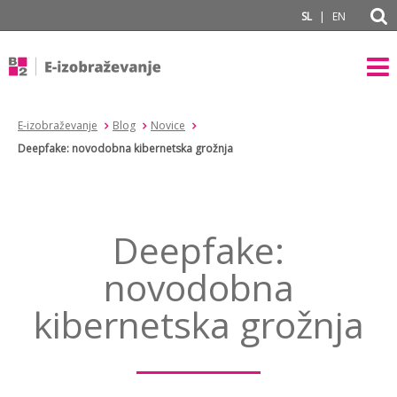
subPage
|
SL
EN
E-izobraževanje
Blog
Novice
Deepfake: novodobna kibernetska grožnja
Deepfake:
novodobna
kibernetska grožnja