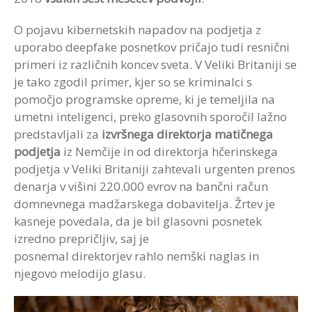
O pojavu kibernetskih napadov na podjetja z
uporabo deepfake posnetkov pričajo tudi resnični
primeri iz različnih koncev sveta. V Veliki Britaniji se
je tako zgodil primer, kjer so se kriminalci s
pomočjo programske opreme, ki je temeljila na
umetni inteligenci, preko glasovnih sporočil lažno
predstavljali za
izvršnega direktorja
matičnega
podjetja
iz Nemčije in od direktorja hčerinskega
podjetja v Veliki Britaniji zahtevali urgenten prenos
denarja v višini 220.000 evrov na bančni račun
domnevnega madžarskega dobavitelja. Žrtev je
kasneje povedala, da je bil glasovni posnetek
izredno prepričljiv, saj je
posnemal direktorjev rahlo nemški naglas in
njegovo melodijo glasu.