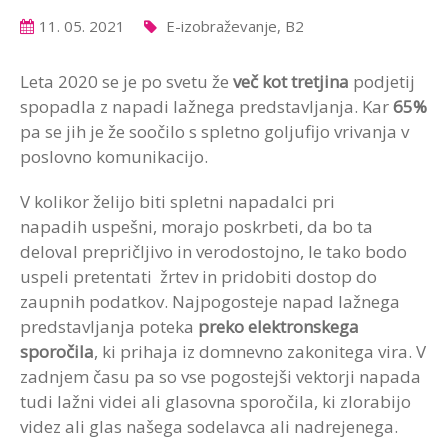
11. 05. 2021
E-izobraževanje, B2
Leta 2020 se je po svetu že
več kot tretjina
podjetij
spopadla z napadi lažnega predstavljanja. Kar
65%
pa se jih je že soočilo s spletno goljufijo vrivanja v
poslovno komunikacijo.
V kolikor želijo biti spletni napadalci pri
napadih uspešni, morajo poskrbeti, da bo ta
deloval prepričljivo in verodostojno, le tako bodo
uspeli pretentati žrtev in pridobiti dostop do
zaupnih podatkov. Najpogosteje napad lažnega
predstavljanja poteka
preko elektronskega
sporočila
, ki prihaja iz domnevno zakonitega vira. V
zadnjem času pa so vse pogostejši vektorji napada
tudi lažni videi ali glasovna sporočila, ki zlorabijo
videz ali glas našega sodelavca ali nadrejenega.