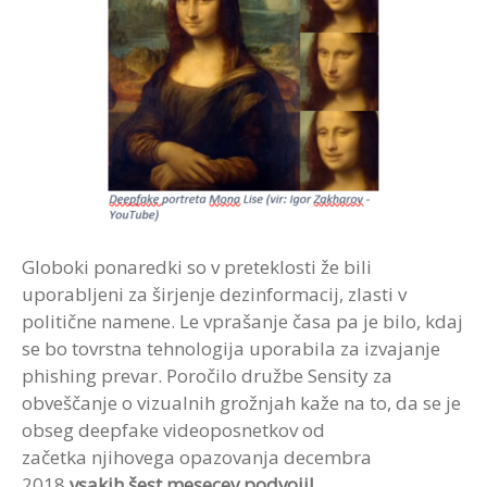
Globoki ponaredki so v preteklosti že bili
uporabljeni za širjenje dezinformacij, zlasti v
politične namene. Le vprašanje časa pa je bilo, kdaj
se bo tovrstna tehnologija uporabila za izvajanje
phishing prevar. Poročilo družbe Sensity za
obveščanje o vizualnih grožnjah kaže na to, da se je
obseg deepfake videoposnetkov od
začetka njihovega opazovanja decembra
2018
vsakih šest mesecev podvojil
.