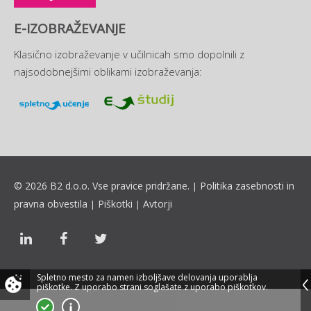
E-IZOBRAŽEVANJE
Klasično izobraževanje v učilnicah smo dopolnili z
najsodobnejšimi oblikami izobraževanja:
© 2026 B2 d.o.o. Vse pravice pridržane.
Politika zasebnosti in
|
pravna obvestila
Piškotki
Avtorji
|
|
Spletno mesto za namen izboljšave delovanja uporablja
piškotke.
Z uporabo strani soglašate z uporabo piškotkov.