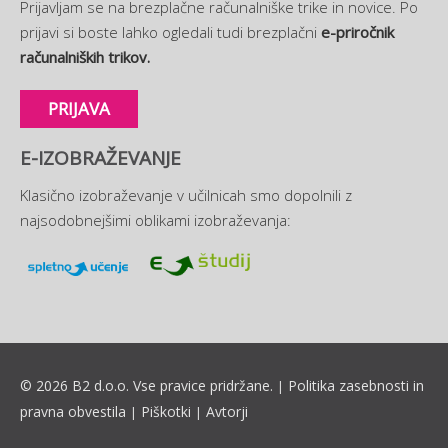
Prijavljam se na brezplačne računalniške trike in novice. Po
prijavi si boste lahko ogledali tudi brezplačni
e-priročnik
računalniških trikov.
PRIJAVA
E-IZOBRAŽEVANJE
Klasično izobraževanje v učilnicah smo dopolnili z
najsodobnejšimi oblikami izobraževanja:
© 2026 B2 d.o.o. Vse pravice pridržane.
Politika zasebnosti in
|
pravna obvestila
Piškotki
Avtorji
|
|