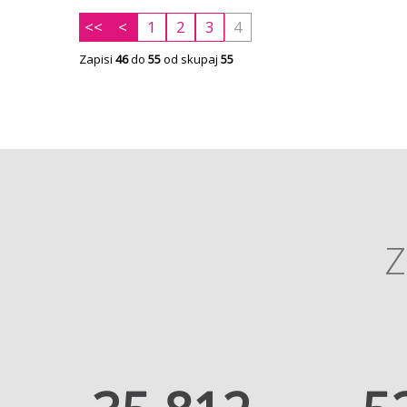
<<
<
1
2
3
4
Zapisi
46
do
55
od skupaj
55
Z