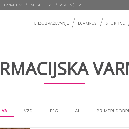
BI ANALITIKA
INF. STORITVE
VISOKA ŠOLA
E-IZOBRAŽEVANJE
ECAMPUS
STORITVE
RMACIJSKA VA
IVA
VZD
ESG
AI
PRIMERI DOBR