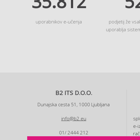
41.238
6
uporabnikov e-učenja
podjetij že vs
uporablja sist
B2 ITS D.O.O.
Dunajska cesta 51, 1000 Ljubljana
info@b2.eu
spl
e-i
01/ 2444 212
rač