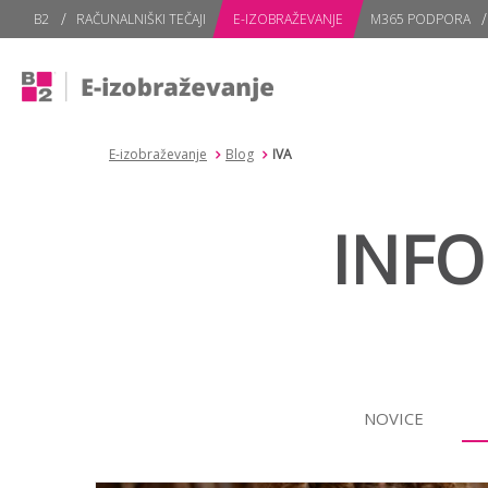
subPage
B2
RAČUNALNIŠKI TEČAJI
E-IZOBRAŽEVANJE
M365 PODPORA
E-izobraževanje
Blog
IVA
INFO
NOVICE