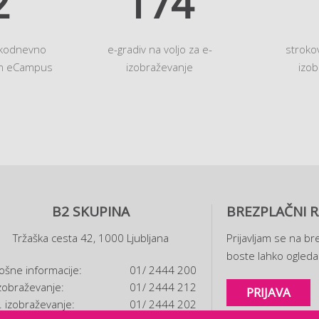
0
200
akodnevno
e-gradiv na voljo za e-
stroko
em eCampus
izobraževanje
izob
B2 SKUPINA
BREZPLAČNI R
Tržaška cesta 42, 1000 Ljubljana
Prijavljam se na bre
boste lahko ogledal
ošne informacije:
01/ 2444 200
zobraževanje:
01/ 2444 212
PRIJAVA
. izobraževanje:
01/ 2444 202