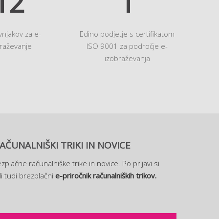
14
1
vnjakov za e-
Edino podjetje s certifikatom
raževanje
ISO 9001 za področje e-
izobraževanja
AČUNALNIŠKI TRIKI IN NOVICE
zplačne računalniške trike in novice. Po prijavi si
i tudi brezplačni
e-priročnik računalniških trikov.