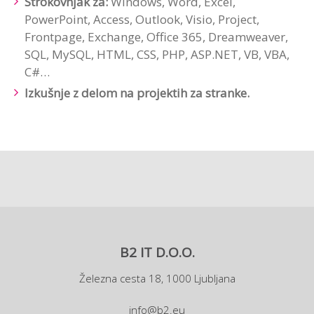
Strokovnjak za:
Windows, Word, Excel,
PowerPoint, Access, Outlook, Visio, Project,
Frontpage, Exchange, Office 365, Dreamweaver,
SQL, MySQL, HTML, CSS, PHP, ASP.NET, VB, VBA,
C#…​
Izkušnje z delom na projektih za stranke.
B2 IT D.O.O.
Železna cesta 18, 1000 Ljubljana
info@b2.eu