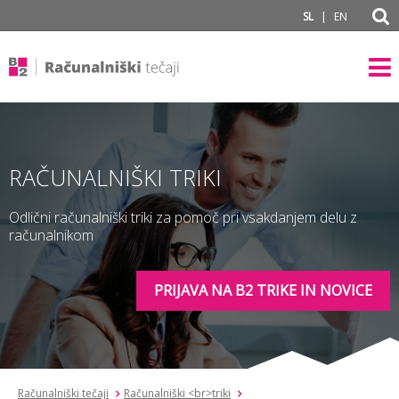
subPage
|
SL
EN
RAČUNALNIŠKI TRIKI
Odlični računalniški triki za pomoč pri vsakdanjem delu z
računalnikom
PRIJAVA NA B2 TRIKE IN NOVICE
Računalniški tečaji
Računalniški <br>triki