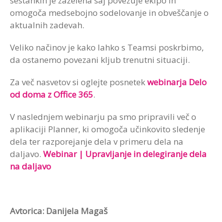
sestankih je zaželena saj povezuje ekipo in
omogoča medsebojno sodelovanje in obveščanje o
aktualnih zadevah.
Veliko načinov je kako lahko s Teamsi poskrbimo,
da ostanemo povezani kljub trenutni situaciji.
Za več nasvetov si oglejte posnetek
webinarja Delo
od doma z Office 365
.
V naslednjem webinarju pa smo pripravili več o
aplikaciji Planner, ki omogoča učinkovito sledenje
dela ter razporejanje dela v primeru dela na
daljavo.
Webinar | Upravljanje in delegiranje dela
na daljavo
Avtorica: Danijela Magaš