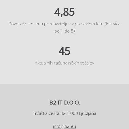
4,85
Povprečna ocena predavateljev v preteklem letu (lestvica
od 1 do 5)
45
Aktualnih računalniških tečajev
B2 IT D.O.O.
Tržaška cesta 42, 1000 Ljubljana
info@b2.eu