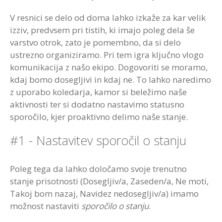
V resnici se delo od doma lahko izkaže za kar velik
izziv, predvsem pri tistih, ki imajo poleg dela še
varstvo otrok, zato je pomembno, da si delo
ustrezno organiziramo. Pri tem igra ključno vlogo
komunikacija z našo ekipo. Dogovoriti se moramo,
kdaj bomo dosegljivi in kdaj ne. To lahko naredimo
z uporabo koledarja, kamor si beležimo naše
aktivnosti ter si dodatno nastavimo statusno
sporočilo, kjer proaktivno delimo naše stanje.
#1 - Nastavitev sporočil o stanju
Poleg tega da lahko določamo svoje trenutno
stanje prisotnosti (Dosegljiv/a, Zaseden/a, Ne moti,
Takoj bom nazaj, Navidez nedosegljiv/a) imamo
možnost nastaviti
sporočilo o stanju
.