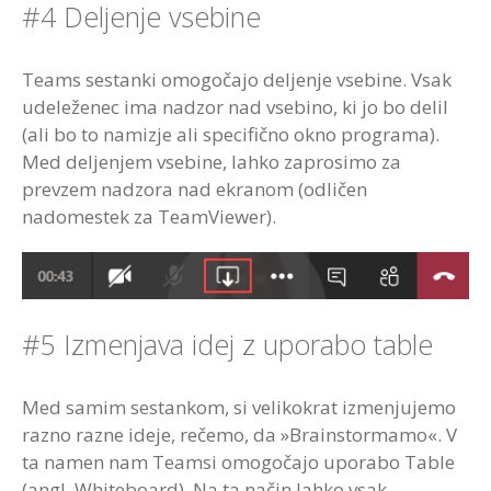
#4 Deljenje vsebine
Teams sestanki omogočajo deljenje vsebine. Vsak
udeleženec ima nadzor nad vsebino, ki jo bo delil
(ali bo to namizje ali specifično okno programa).
Med deljenjem vsebine, lahko zaprosimo za
prevzem nadzora nad ekranom (odličen
nadomestek za TeamViewer).
#5 Izmenjava idej z uporabo table
Med samim sestankom, si velikokrat izmenjujemo
razno razne ideje, rečemo, da »Brainstormamo«. V
ta namen nam Teamsi omogočajo uporabo Table
(angl. Whiteboard). Na ta način lahko vsak