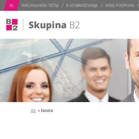
subPage
B2
RAČUNALNIŠKI TEČAJI
E-IZOBRAŽEVANJE
M365 PODPORA
B2
Novice