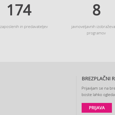
194
9
 zaposlenih in predavateljev
javnoveljavnih izobraževa
programov
BREZPLAČNI R
Prijavljam se na bre
boste lahko ogledal
PRIJAVA