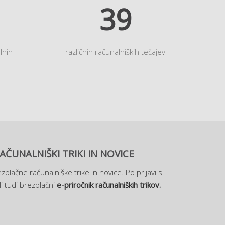
45
lnih
različnih računalniških tečajev
AČUNALNIŠKI TRIKI IN NOVICE
zplačne računalniške trike in novice. Po prijavi si
i tudi brezplačni
e-priročnik računalniških trikov.