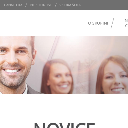
BI ANALITIKA
INF. STORITVE
VISOKA ŠOLA
N
O SKUPINI
C