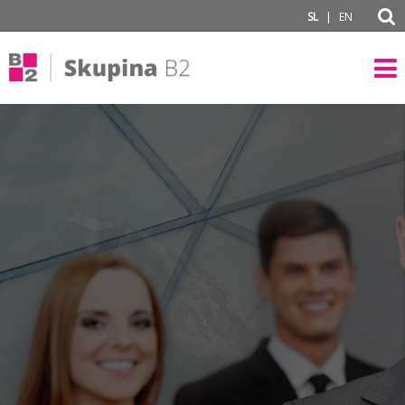
subPage
|
SL
EN