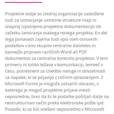
Projektne vodje so znotraj organizacije zadolžene
tudi za ustvarjanje ustrezne strukture map in
vnaprej izpolnjeno projektno dokumentacijo ob
začetku lansiranja vsakega novega projekta. En del
tega ponavadi zajema tudi vpis vseh osnovnih
podatkov v eno skupno centralno datoteko in
kasnejšo pripravo različnih Word ali PDF
dokumentov za centralno kontrolo projektov. V tem
primeru ni toliko težava v komunikaciji, temveč v
času, potrebnem za izvedbo naloge in dovzetnosti
za napake, ki se pojavijo z ročnim vpisovanjem. Z
Microsoft Forms je mogoče ustvariti obrazec, v
katerega je mogoč projektne prijave vnesti
neposredno, brez da bi te podatke pošiljali dalje na
nestrukturiran način preko elektronske pošte ipd.
Podatki, ki so bili vnešeni neposredno v Microsoft