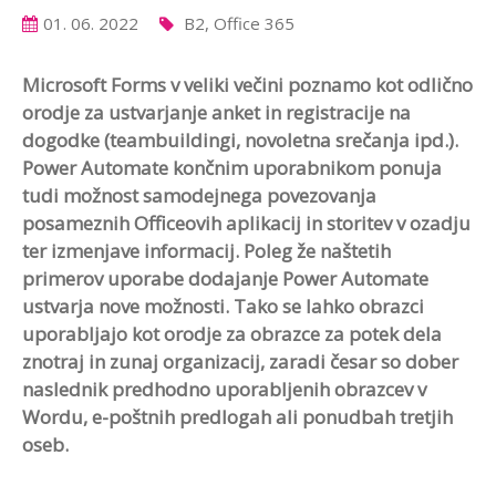
01. 06. 2022
B2, Office 365
Microsoft Forms v veliki večini poznamo kot odlično
orodje za ustvarjanje anket in registracije na
dogodke (teambuildingi, novoletna srečanja ipd.).
Power Automate končnim uporabnikom ponuja
tudi možnost samodejnega povezovanja
posameznih Officeovih aplikacij in storitev v ozadju
ter izmenjave informacij. Poleg že naštetih
primerov uporabe dodajanje Power Automate
ustvarja nove možnosti. Tako se lahko obrazci
uporabljajo kot orodje za obrazce za potek dela
znotraj in zunaj organizacij, zaradi česar so dober
naslednik predhodno uporabljenih obrazcev v
Wordu, e-poštnih predlogah ali ponudbah tretjih
oseb.