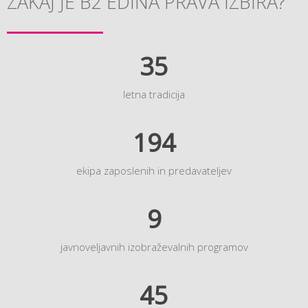
ZAKAJ JE B2 EDINA PRAVA IZBIRA?
35
letna tradicija
194
ekipa zaposlenih in predavateljev
9
javnoveljavnih izobraževalnih programov
45