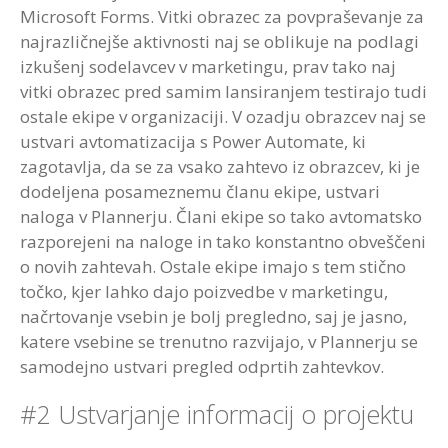
Microsoft Forms. Vitki obrazec za povpraševanje za
najrazličnejše aktivnosti naj se oblikuje na podlagi
izkušenj sodelavcev v marketingu, prav tako naj
vitki obrazec pred samim lansiranjem testirajo tudi
ostale ekipe v organizaciji. V ozadju obrazcev naj se
ustvari avtomatizacija s Power Automate, ki
zagotavlja, da se za vsako zahtevo iz obrazcev, ki je
dodeljena posameznemu članu ekipe, ustvari
naloga v Plannerju. Člani ekipe so tako avtomatsko
razporejeni na naloge in tako konstantno obveščeni
o novih zahtevah. Ostale ekipe imajo s tem stično
točko, kjer lahko dajo poizvedbe v marketingu,
načrtovanje vsebin je bolj pregledno, saj je jasno,
katere vsebine se trenutno razvijajo, v Plannerju se
samodejno ustvari pregled odprtih zahtevkov.
#2 Ustvarjanje informacij o projektu