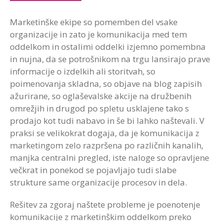
Marketinške ekipe so pomemben del vsake
organizacije in zato je komunikacija med tem
oddelkom in ostalimi oddelki izjemno pomembna
in nujna, da se potrošnikom na trgu lansirajo prave
informacije o izdelkih ali storitvah, so
poimenovanja skladna, so objave na blog zapisih
ažurirane, so oglaševalske akcije na družbenih
omrežjih in drugod po spletu usklajene tako s
prodajo kot tudi nabavo in še bi lahko naštevali. V
praksi se velikokrat dogaja, da je komunikacija z
marketingom zelo razpršena po različnih kanalih,
manjka centralni pregled, iste naloge so opravljene
večkrat in ponekod se pojavljajo tudi slabe
strukture same organizacije procesov in dela.
Rešitev za zgoraj naštete probleme je poenotenje
komunikacije z marketinškim oddelkom preko