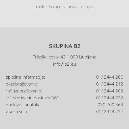
različnih računalniških tečajev
SKUPINA B2
Tržaška cesta 42, 1000 Ljubljana
info@b2.eu
splošne informacije:
01/ 2444 200
e-izobraževanje:
01/ 2444 212
rač. izobraževanje:
01/ 2444 202
inf. storitve in poslovni SW:
01/ 2444 222
poslovna analitika:
030 700 363
visoka šola:
01/ 2444 227