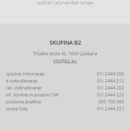
različnih računalniških tečajev
SKUPINA B2
Tržaška cesta 42, 1000 Ljubljana
info@b2.eu
splošne informacije:
01/ 2444 200
e-izobraževanje:
01/ 2444 212
rač. izobraževanje:
01/ 2444 202
inf. storitve in poslovni SW:
01/ 2444 222
poslovna analitika:
030 700 363
visoka šola:
01/ 2444 227