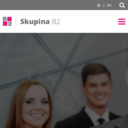
subPage
|
SL
EN