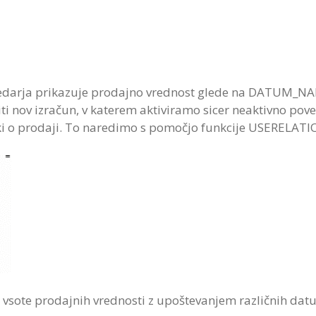
oledarja prikazuje prodajno vrednost glede na DATUM_N
nov izračun, v katerem aktiviramo sicer neaktivno po
 o prodaji. To naredimo s pomočjo funkcije USERELATIO
o vsote prodajnih vrednosti z upoštevanjem različnih dat