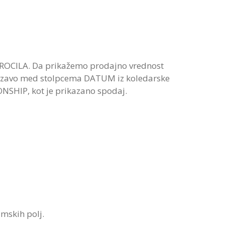
AROCILA. Da prikažemo prodajno vrednost
vezavo med stolpcema DATUM iz koledarske
NSHIP, kot je prikazano spodaj.
umskih polj.