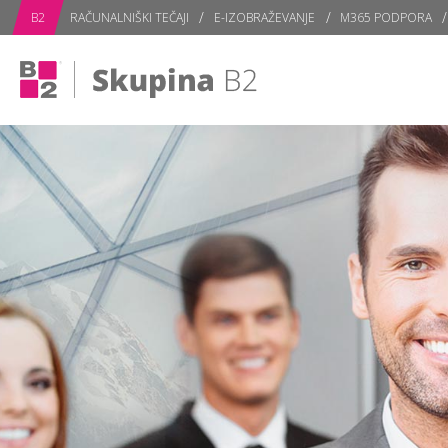
subPage
B2
RAČUNALNIŠKI TEČAJI
E-IZOBRAŽEVANJE
M365 PODPORA