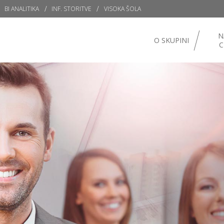
BI ANALITIKA
INF. STORITVE
VISOKA ŠOLA
N
O SKUPINI
C