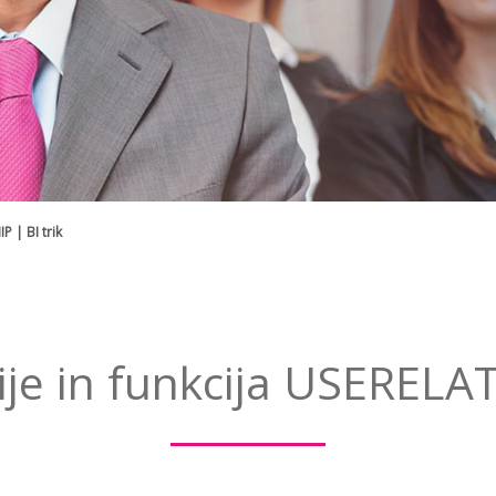
P | BI trik
ije in funkcija USERELA