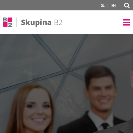
subPage
|
SL
EN