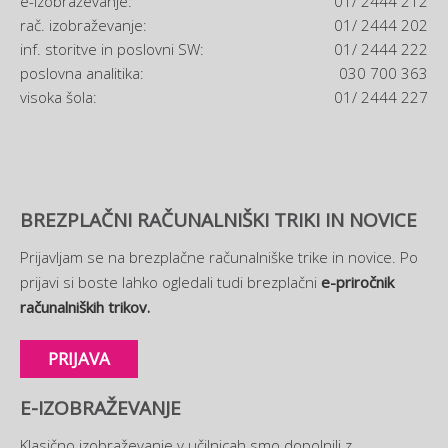
e-izobraževanje:
01/ 2444 212
rač. izobraževanje:
01/ 2444 202
inf. storitve in poslovni SW:
01/ 2444 222
poslovna analitika:
030 700 363
visoka šola:
01/ 2444 227
BREZPLAČNI RAČUNALNIŠKI TRIKI IN NOVICE
Prijavljam se na brezplačne računalniške trike in novice. Po
prijavi si boste lahko ogledali tudi brezplačni
e-priročnik
računalniških trikov.
PRIJAVA
E-IZOBRAŽEVANJE
Klasično izobraževanje v učilnicah smo dopolnili z