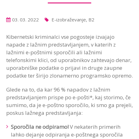
03. 03. 2022
E-izobraževanje, B2
Kibernetski kriminalci vse pogosteje izvajajo
napade z lažnim predstavljanjem, v katerih z
lažn
imi
e-poštn
imi sporočili ali lažnimi
telefonskimi klici,
od uporabnikov zahtevajo denar,
uporabniške podatk
e o prijavi in druge zaupne
podatke
ter širijo zlonamerno programsko opremo.
Glede na to, da kar
96 % napadov z lažnim
predstavljanjem prispe po e-pošti
*
, kaj storimo, če
sumi
mo
, da je e-poštn
o sporočilo, ki smo
ga prejeli,
poskus lažnega predstavljanja:
Sporočila ne odpiramo!
V nekaterih primerih
lahko dejanje odpiranja e-poštnega sporočila