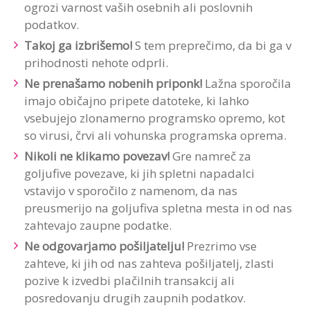
ogrozi varnost vaših osebnih ali poslovnih
podatkov.
Takoj ga izbrišemo!
S tem preprečimo, da bi ga v
prihodnosti nehote odprli.
Ne prenašamo nobenih priponk!
Lažna sporočila
imajo običajno pripete datoteke, ki lahko
vsebujejo zlonamerno programsko opremo, kot
so virusi, črvi ali vohunska programska oprema.
Nikoli ne klikamo povezav!
Gre namreč za
goljufive povezave, ki jih spletni napadalci
vstavijo v sporočilo z namenom, da nas
preusmerijo na goljufiva spletna mesta in od nas
zahtevajo zaupne podatke.
Ne odgovarjamo pošiljatelju!
Prezrimo vse
zahteve, ki jih od nas zahteva pošiljatelj, zlasti
pozive k izvedbi plačilnih transakcij ali
posredovanju drugih zaupnih podatkov.