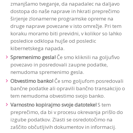
zmanjšamo tveganje, da napadalec na daljavo
dostopa do naše naprave in hkrati preprečimo
širjenje zlonamerne programske opreme na
druge naprave povezane v isto omrežje. Pri tem
koraku moramo biti previdni, v kolikor so lahko
posledice odklopa hujše od posledic
kibernetskega napada.
Spremenimo gesla!
Če smo kliknili na goljufivo
povezavo in posredovali zaupne podatke,
nemudoma spremenimo gesla.
Obvestimo banko!
Če smo goljufom posredovali
bančne podatke ali opravili bančno transakcijo o
tem nemudoma obvestimo svojo banko.
Varnostno kopirajmo svoje datoteke!
S tem
preprečimo, da bi v procesu okrevanja prišlo do
izgube podatkov. Zlasti se osredotočimo na
zaščito občutljivih dokumentov in informacij.