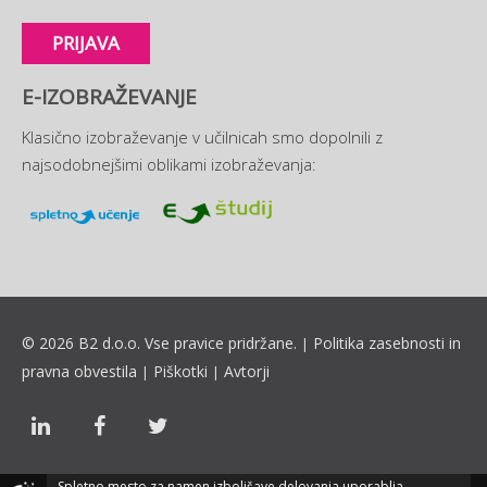
PRIJAVA
E-IZOBRAŽEVANJE
Klasično izobraževanje v učilnicah smo dopolnili z
najsodobnejšimi oblikami izobraževanja:
© 2026 B2 d.o.o. Vse pravice pridržane.
Politika zasebnosti in
|
pravna obvestila
Piškotki
Avtorji
|
|
Spletno mesto za namen izboljšave delovanja uporablja