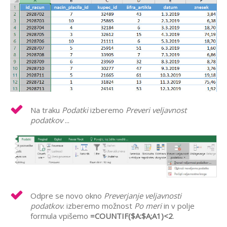
Na traku
Podatki
izberemo
Preveri veljavnost
podatkov
...
Odpre se novo okno
Preverjanje veljavnosti
podatkov
. izberemo možnost
Po meri
in v polje
formula vpišemo
=COUNTIF($A:$A;A1)<2
.