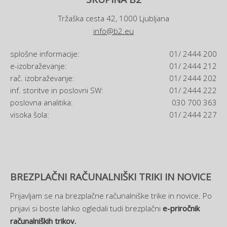
Tržaška cesta 42, 1000 Ljubljana
info@b2.eu
splošne informacije:
01/ 2444 200
e-izobraževanje:
01/ 2444 212
rač. izobraževanje:
01/ 2444 202
inf. storitve in poslovni SW:
01/ 2444 222
poslovna analitika:
030 700 363
visoka šola:
01/ 2444 227
BREZPLAČNI RAČUNALNIŠKI TRIKI IN NOVICE
Prijavljam se na brezplačne računalniške trike in novice. Po
prijavi si boste lahko ogledali tudi brezplačni
e-priročnik
računalniških trikov.