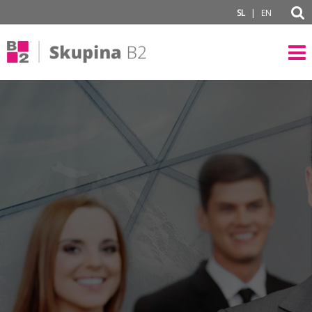
subPage
|
SL
EN